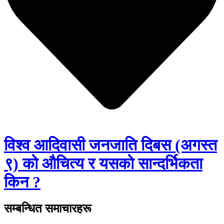
विश्व आदिवासी जनजाति दिबस (अगस्त
९) को औचित्य र यसको सान्दर्भिकता
किन ?
सम्बन्धित समाचारहरू