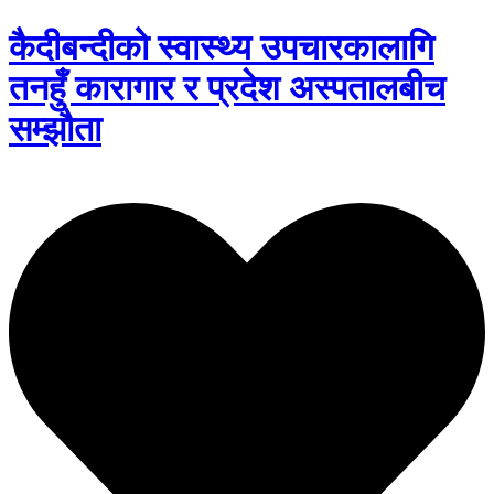
कैदीबन्दीको स्वास्थ्य उपचारकालागि
तनहुँ कारागार र प्रदेश अस्पतालबीच
सम्झौता