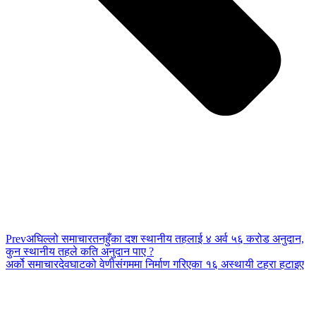
Prev
अघिल्लो समाचार
तनहुँका दश स्थानीय तहलाई ४ अर्व ५६ करोड अनुदान,
कुन स्थानीय तहले कति अनुदान पाए ?
अर्को समाचार
देवघाटको वेणीसंगममा निर्माण गरिएका १६ अस्थायी टहरा हटाइए