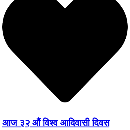
आज ३२ औं विश्व आदिवासी दिवस