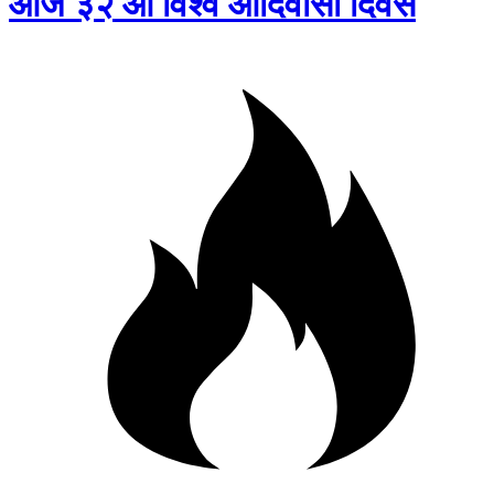
आज ३२ औं विश्व आदिवासी दिवस