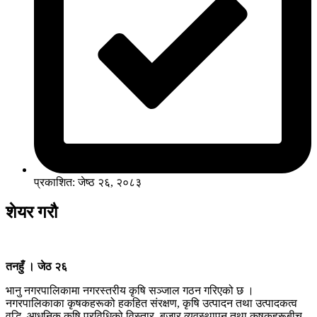
प्रकाशित: जेष्ठ २६, २०८३
शेयर गरौ
तनहुँ । जेठ २६
भानु नगरपालिकामा नगरस्तरीय कृषि सञ्जाल गठन गरिएको छ ।
नगरपालिकाका कृषकहरूको हकहित संरक्षण, कृषि उत्पादन तथा उत्पादकत्व
वृद्धि, आधुनिक कृषि प्रविधिको विस्तार, बजार व्यवस्थापन तथा कृषकहरूबीच