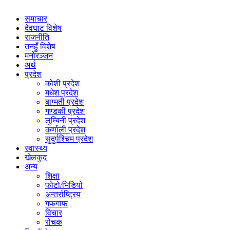
समाचार
देवघाट विशेष
राजनीति
तनहुँ विशेष
मनोरञ्जन
अर्थ
प्रदेश
कोशी प्रदेश
मधेश प्रदेश
बाग्मती प्रदेश
गण्डकी प्रदेश
लुम्बिनी प्रदेश
कर्णाली प्रदेश
सुदुर्पश्चिम प्रदेश
स्वास्थ्य
खेलकुद
अन्य
शिक्षा
फोटो/भिडियो
अन्तर्राष्ट्रिय
गफगाफ
विचार
रोचक