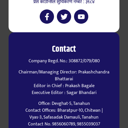
प्रेस काउन्सिल सुचिकरण नम्बर : ३९८४
Contact
Company Regd. No.: 308872/079/080
Chairman/Managing Director: Prakashchandra
Bhattarai
Editor in Chief : Prakash Bagale
Executive Editor : Sagar Bhandari
Office: Devghat-5, Tanahun
Contact Offices: Bharatpur-10, Chitwan |
Vyas-3, Safasadak Damauli, Tanahun
Contact No. 9856060789, 9855039037