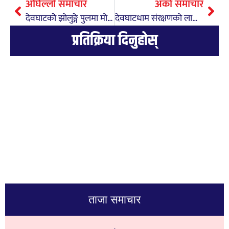
अघिल्लो समाचार
अर्को समाचार
देवघाटकोे झोलुङ्गे पुलमा मोटरसाईकल रोक्न स्थायी अवरोध
देवघाटधाम संरक्षणको लागि चार करोड विनियोजन
प्रतिक्रिया दिनुहोस्
ताजा समाचार