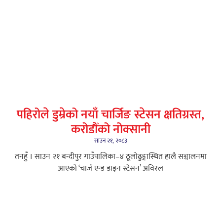
पहिरोले डुम्रेको नयाँ चार्जिङ स्टेसन क्षतिग्रस्त,
करोडौँको नोक्सानी
साउन २१, २०८३
तनहुँ । साउन २१ बन्दीपुर गाउँपालिका–४ ठूलोढुङ्गास्थित हालै सञ्चालनमा
आएको ‘चार्ज एन्ड डाइन स्टेसन’ अविरल