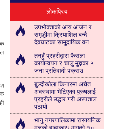
लोकप्रिय
उपभोक्ताको आय आर्जन र
समृद्धीमा क्रियाशिल बन्दै
देवघाटका सामुदायिक वन
िक
ुल
तनहुँ प्रहरीद्वारा फैसला
कार्यान्वयन र चालु मुद्दाका ५
जना प्रतिवादी पक्राउ
बुल्दीखोला किनारमा अचेत
ंश
अवस्थामा भेटिएका पुरुषलाई
िक
प्रहरीले उद्धार गरी अस्पताल
ही
पठायो
भानु नगरपालिकामा रासायनिक
मलको हाहाकारः मागको १०