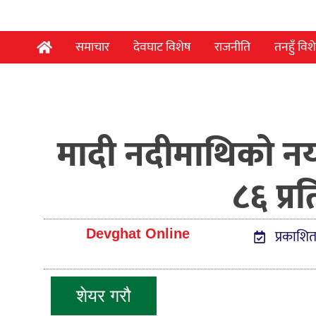
समाचार
देवघाट विशेष
राजनीति
तनहुँ विश
मादी नदीमाथिको नया
८६ प्र
प्रकाशि
Devghat Online
शेयर गरौ