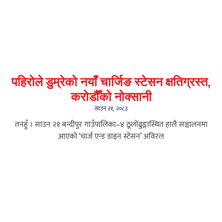
पहिरोले डुम्रेको नयाँ चार्जिङ स्टेसन क्षतिग्रस्त,
करोडौँको नोक्सानी
साउन २१, २०८३
तनहुँ । साउन २१ बन्दीपुर गाउँपालिका–४ ठूलोढुङ्गास्थित हालै सञ्चालनमा
आएको ‘चार्ज एन्ड डाइन स्टेसन’ अविरल