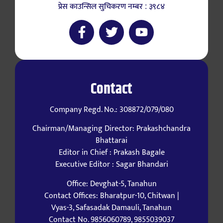
प्रेस काउन्सिल सुचिकरण नम्बर : ३९८४
Contact
Company Regd. No.: 308872/079/080
Chairman/Managing Director: Prakashchandra
Bhattarai
Editor in Chief : Prakash Bagale
Executive Editor : Sagar Bhandari
Office: Devghat-5, Tanahun
Contact Offices: Bharatpur-10, Chitwan |
Vyas-3, Safasadak Damauli, Tanahun
Contact No. 9856060789, 9855039037