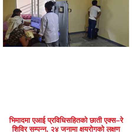
भिमादमा एआई प्रविधिसहितको छाती एक्स–रे
शिविर सम्पन्न, २४ जनामा क्षयरोगको लक्षण