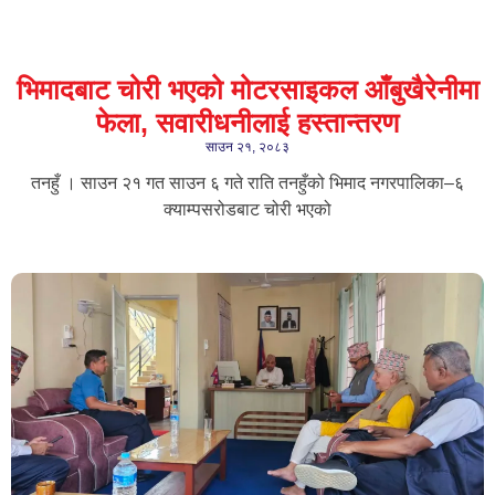
भिमादबाट चोरी भएको मोटरसाइकल आँबुखैरेनीमा
फेला, सवारीधनीलाई हस्तान्तरण
साउन २१, २०८३
तनहुँ । साउन २१ गत साउन ६ गते राति तनहुँको भिमाद नगरपालिका–६
क्याम्पसरोडबाट चोरी भएको