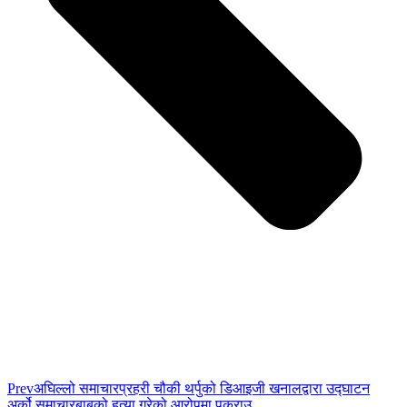
Prev
अघिल्लो समाचार
प्रहरी चौकी थर्पुको डिआइजी खनालद्वारा उद्घाटन
अर्को समाचार
बाबुको हत्या गरेको आरोपमा पक्राउ