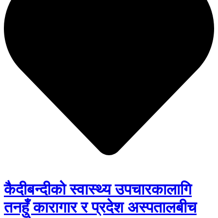
कैदीबन्दीको स्वास्थ्य उपचारकालागि
तनहुँ कारागार र प्रदेश अस्पतालबीच