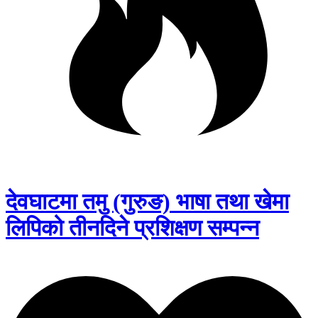
देवघाटमा तमु (गुरुङ) भाषा तथा खेमा
लिपिको तीनदिने प्रशिक्षण सम्पन्न