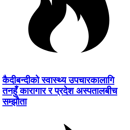
कैदीबन्दीको स्वास्थ्य उपचारकालागि
तनहुँ कारागार र प्रदेश अस्पतालबीच
सम्झौता