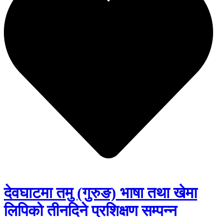
देवघाटमा तमु (गुरुङ) भाषा तथा खेमा
लिपिको तीनदिने प्रशिक्षण सम्पन्न