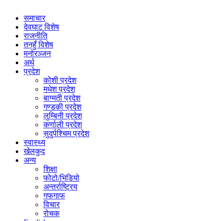
समाचार
देवघाट विशेष
राजनीति
तनहुँ विशेष
मनोरञ्जन
अर्थ
प्रदेश
कोशी प्रदेश
मधेश प्रदेश
बाग्मती प्रदेश
गण्डकी प्रदेश
लुम्बिनी प्रदेश
कर्णाली प्रदेश
सुदुर्पश्चिम प्रदेश
स्वास्थ्य
खेलकुद
अन्य
शिक्षा
फोटो/भिडियो
अन्तर्राष्ट्रिय
गफगाफ
विचार
रोचक