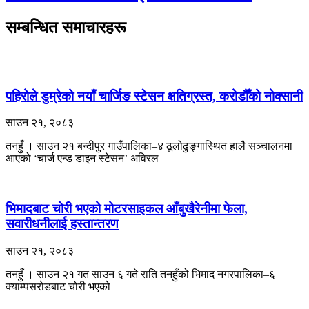
सम्बन्धित समाचारहरू
पहिरोले डुम्रेको नयाँ चार्जिङ स्टेसन क्षतिग्रस्त, करोडौँको नोक्सानी
साउन २१, २०८३
तनहुँ । साउन २१ बन्दीपुर गाउँपालिका–४ ठूलोढुङ्गास्थित हालै सञ्चालनमा
आएको ‘चार्ज एन्ड डाइन स्टेसन’ अविरल
भिमादबाट चोरी भएको मोटरसाइकल आँबुखैरेनीमा फेला,
सवारीधनीलाई हस्तान्तरण
साउन २१, २०८३
तनहुँ । साउन २१ गत साउन ६ गते राति तनहुँको भिमाद नगरपालिका–६
क्याम्पसरोडबाट चोरी भएको