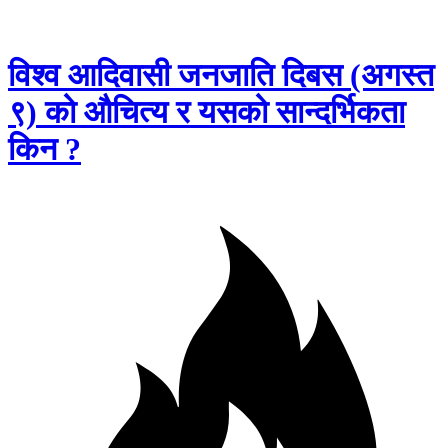
विश्व आदिवासी जनजाति दिबस (अगस्त
९) को औचित्य र यसको सान्दर्भिकता
किन ?