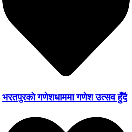
भरतपुरको गणेशधाममा गणेश उत्सव हुँदै