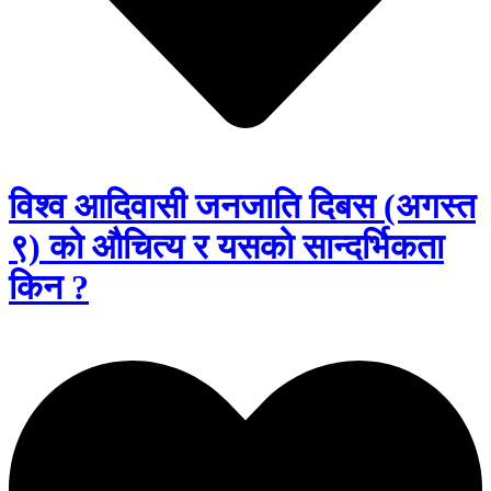
विश्व आदिवासी जनजाति दिबस (अगस्त
९) को औचित्य र यसको सान्दर्भिकता
किन ?