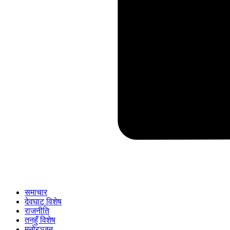
समाचार
देवघाट विशेष
राजनीति
तनहुँ विशेष
मनोरञ्जन