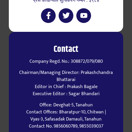
प्रेस काउन्सिल सुचिकरण नम्बर : ३९८४
Contact
Company Regd. No.: 308872/079/080
Chairman/Managing Director: Prakashchandra
Bhattarai
Editor in Chief : Prakash Bagale
Executive Editor : Sagar Bhandari
Office: Devghat-5, Tanahun
Contact Offices: Bharatpur-10, Chitwan |
Vyas-3, Safasadak Damauli, Tanahun
Contact No. 9856060789, 9855039037