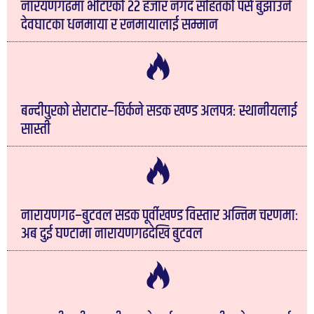
नारयणगढमा भेटिएको २२ हजार नगद सहितको पर्स बुझाउने
देवघाटका धनमाया र रनमायालाई सम्मान
बन्दीपुरको सेराटार–छिर्कने सडक खण्ड अलपत्रः स्थानीयलाई
सास्ती
नारायणगढ–बुटवल सडक पूर्वीखण्ड विस्तार अन्तिम चरणमाः
अब दुई घण्टामा नारायणगढदेखि बुटवल