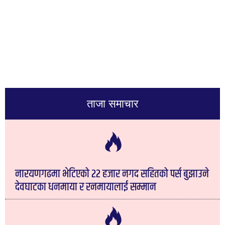
ताजा समाचार
नारयणगढमा भेटिएको २२ हजार नगद सहितको पर्स बुझाउने
देवघाटका धनमाया र रनमायालाई सम्मान