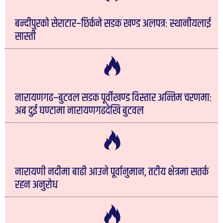
बन्दीपुरको सेराटार–छिर्कने सडक खण्ड अलपत्रः स्थानीयलाई
सास्ती
नारायणगढ–बुटवल सडक पूर्वीखण्ड विस्तार अन्तिम चरणमाः
अब दुई घण्टामा नारायणगढदेखि बुटवल
नारायणी नदीमा बाढी आउने पूर्वानुमान, तटीय क्षेत्रमा सतर्क
रहन अनुरोध