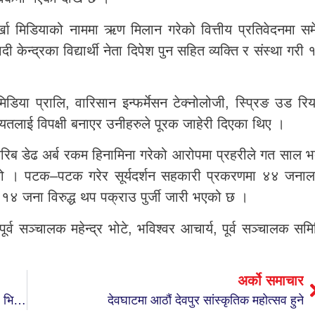
र्खा मिडियाको नाममा ऋण मिलान गरेको वित्तीय प्रतिवेदनमा सम
न्द्रका विद्यार्थी नेता दिपेश पुन सहित व्यक्ति र संस्था गरी 
खा मिडिया प्रालि, वारिसान इन्फर्मेसन टेक्नोलोजी, स्प्रिङ उड रि
लि लगायतलाई विपक्षी बनाएर उनीहरुले पूरक जाहेरी दिएका थिए ।
रिब डेढ अर्ब रकम हिनामिना गरेको आरोपमा प्रहरीले गत साल भ
थियो । पटक–पटक गरेर सूर्यदर्शन सहकारी प्रकरणमा ४४ जनाल
त १४ जना विरुद्ध थप पक्राउ पुर्जी जारी भएको छ ।
 पूर्व सञ्चालक महेन्द्र भोटे, भविश्वर आचार्य, पूर्व सञ्चालक समि
अर्को समाचार
बन्दिपुरमा सडक कालोपत्रेलाई प्रथामिकता, आगामी २ बर्ष भित्र मुख्य सडकहरु सबै कालोपत्रे गर्ने योजना
देवघाटमा आठौं देवपुर सांस्कृतिक महोत्सव हुने