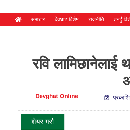
समाचार
देवघाट विशेष
राजनीति
तनहुँ विश
रवि लामिछानेलाई थ
अ
Devghat Online
प्रकाश
शेयर गरौ