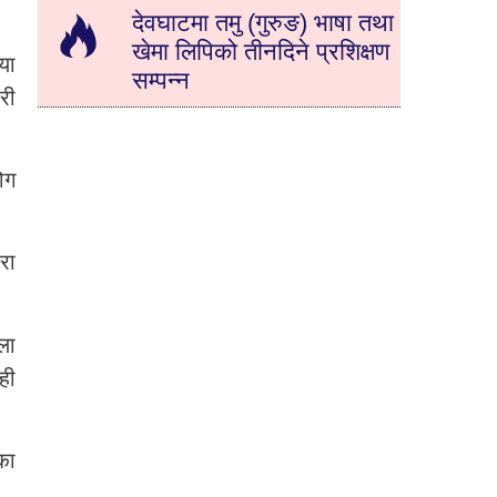
देवघाटमा तमु (गुरुङ) भाषा तथा
खेमा लिपिको तीनदिने प्रशिक्षण
या
सम्पन्न
री
ोग
रा
ला
ही
का