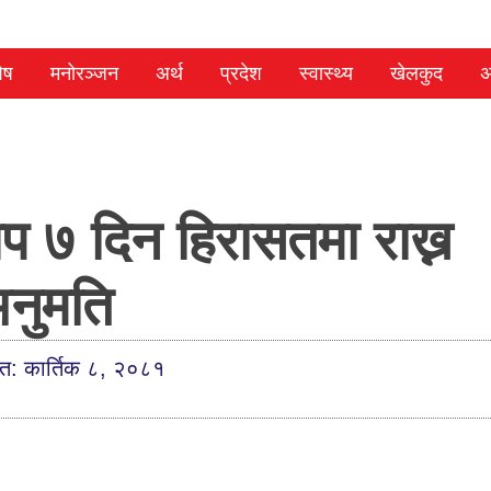
ेष
मनोरञ्जन
अर्थ
प्रदेश
स्वास्थ्य
खेलकुद
अ
प ७ दिन हिरासतमा राख्न
नुमति
ित: कार्तिक ८, २०८१