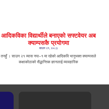
आदिकविका विद्यार्थीले बनाएको सफ्टवेयर अब
क्याम्पसकै प्रयोगमा
साउन २१, २०८३
तनहुँ । साउन २१ ​व्यास नपा–१ मा रहेको आदिकवि भानुभक्त क्याम्पसले
कक्षाकोठाको सैद्धान्तिक ज्ञानलाई व्यावहारिक