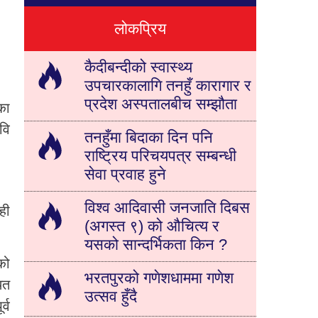
लोकप्रिय
कैदीबन्दीको स्वास्थ्य
उपचारकालागि तनहुँ कारागार र
प्रदेश अस्पतालबीच सम्झौता
का
वि
तनहुँमा बिदाका दिन पनि
राष्ट्रिय परिचयपत्र सम्बन्धी
सेवा प्रवाह हुने
विश्व आदिवासी जनजाति दिबस
ही
(अगस्त ९) को औचित्य र
यसको सान्दर्भिकता किन ?
को
भरतपुरको गणेशधाममा गणेश
ित
उत्सव हुँदै
्व