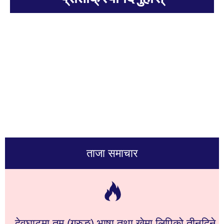
ताजा समाचार
देवघाटमा तमु (गुरुङ) भाषा तथा खेमा लिपिको तीनदिने