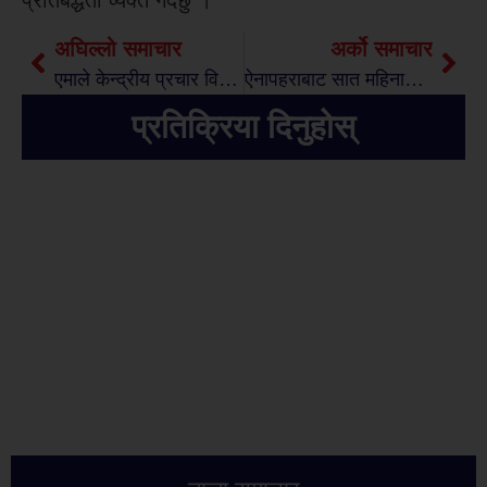
प्रतिबद्धता व्यक्त गर्दछु ।
अघिल्लो समाचार
अर्को समाचार
एमाले केन्द्रीय प्रचार विभागको सचिवमा गणेश पाण्डे मनोनीत
ऐनापहराबाट सात महिनामा ३० लाख आम्दानी
प्रतिक्रिया दिनुहोस्