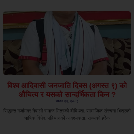
विश्व आदिवासी जनजाति दिबस (अगस्त ९) को
औचित्य र यसको सान्दर्भिकता किन ?
साउन २२, २०८३
सिद्धान्त गर्जामगर नेपाली समाज भित्रको बीविधता, सामाजिक संरचना भित्रको
भाषिक विभेद, पहिचानको आवश्यकता, राज्यको हरेक