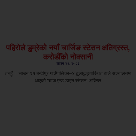
पहिरोले डुम्रेको नयाँ चार्जिङ स्टेसन क्षतिग्रस्त,
करोडौँको नोक्सानी
साउन २१, २०८३
तनहुँ । साउन २१ बन्दीपुर गाउँपालिका–४ ठूलोढुङ्गास्थित हालै सञ्चालनमा
आएको ‘चार्ज एन्ड डाइन स्टेसन’ अविरल