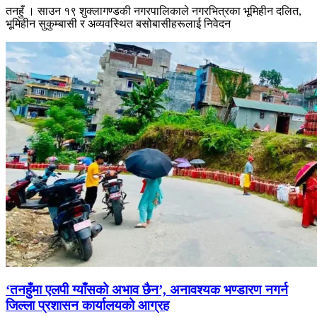
तनहुँ । साउन १९ शुक्लागण्डकी नगरपालिकाले नगरभित्रका भूमिहीन दलित,
भूमिहीन सुकुम्बासी र अव्यवस्थित बसोबासीहरूलाई निवेदन
‘तनहुँमा एलपी ग्याँसको अभाव छैन’, अनावश्यक भण्डारण नगर्न
जिल्ला प्रशासन कार्यालयको आग्रह