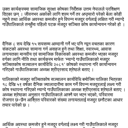
उक्त कार्यक्रममा सामाजिक सुरक्षा कोषका निर्देशक उत्तम नेपालले प्रशिक्षण
दिएका छन् । जीवनभर अर्काको लागि श्रम गर्ने तर अप्ठ्यारो परेको बेला कोही
नहुने तथा आर्थिक अवस्था कमजोर हुने विपन्न मजदुर वर्गलाई लक्षित गरी म्याग्दे
गाउँपालिकाले तनहुँमा पहिलो पटक मजदुर सञ्चित कोष कार्यान्वयन गरेको हो ।
दैनिक ८ सय देखि १५ सयसम्म आम्दानी गर्ने भए पनि न्यून वचतका कारण
संकटको अवस्था सामाना गर्न असहज हुने तथा शिक्षा, स्वास्थ्य, आवास
लगायतका मानवीय एवं सामाजिक विकासको अवस्था कमजोर भएका मजदुर
वर्गका लागि नीति तथा कार्यक्रम मार्फत ‘म्याग्दे गाउँपालिकाको मजदुर
सञ्चितकोष सञ्चालन कार्यविधि २०८१’ कोषको स्थापना गरि कार्यान्वयन
गरिएको गाउँपालिकाका अध्यक्ष श्रीप्रसाद श्रेष्ठले बताए ।
पालिकाको मजदुर सञ्चितकोष सञ्चालन कार्यविधि बमोजिम पालिका भित्रका
१८ देखि ५९ वर्षका दैनिक ज्यालादारीमा काम गर्ने विपन्न मजदुरलाई लक्ष्य गरी
कोष स्थापना गरिएको म्याग्दे गाउँपालिकाका अध्यक्ष श्रीप्रसाद श्रेष्ठले बताए ।
अध्यक्ष श्रेष्ठका अनुसार गाउँपालिकाले आफ्नै घर भएन भएको, परिवारमा
रोजगार छ÷छैन आश्रित परिवारको संख्या लगायतलाई मजदुर छनौटका आधार
तयार पारेको छ ।
आर्थिक अवस्था कमजोर हुने मजदुर वर्गलाई लक्ष्य गरी गाउँपालिकाले मजदुर