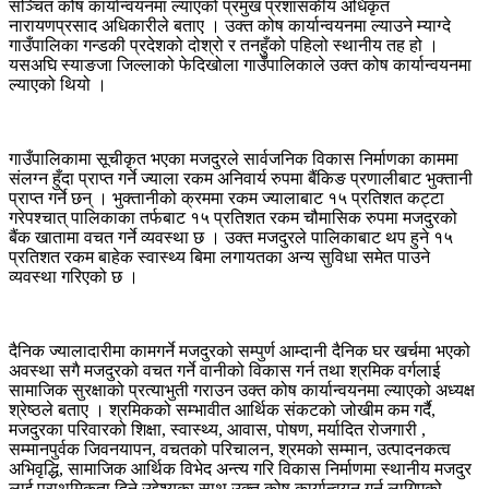
सञ्चित कोष कार्यान्वयनमा ल्याएको प्रमुख प्रशासकीय अधिकृत
नारायणप्रसाद अधिकारीले बताए । उक्त कोष कार्यान्वयनमा ल्याउने म्याग्दे
गाउँपालिका गन्डकी प्रदेशको दोश्रो र तनहुँको पहिलो स्थानीय तह हो ।
यसअघि स्याङजा जिल्लाको फेदिखोला गाउँपालिकाले उक्त कोष कार्यान्वयनमा
ल्याएको थियो ।
गाउँपालिकामा सूचीकृत भएका मजदुरले सार्वजनिक विकास निर्माणका काममा
संलग्न हुँदा प्राप्त गर्ने ज्याला रकम अनिवार्य रुपमा बैंकिङ प्रणालीबाट भुक्तानी
प्राप्त गर्ने छन् । भुक्तानीको क्रममा रकम ज्यालाबाट १५ प्रतिशत कट्टा
गरेपश्चात् पालिकाका तर्फबाट १५ प्रतिशत रकम चौमासिक रुपमा मजदुरको
बैंक खातामा वचत गर्ने व्यवस्था छ । उक्त मजदुरले पालिकाबाट थप हुने १५
प्रतिशत रकम बाहेक स्वास्थ्य बिमा लगायतका अन्य सुविधा समेत पाउने
व्यवस्था गरिएको छ ।
दैनिक ज्यालादारीमा कामगर्ने मजदुरको सम्पुर्ण आम्दानी दैनिक घर खर्चमा भएको
अवस्था सगै मजदुरको वचत गर्ने वानीको विकास गर्न तथा श्रमिक वर्गलाई
सामाजिक सुरक्षाको प्रत्याभुती गराउन उक्त कोष कार्यान्वयनमा ल्याएको अध्यक्ष
श्रेष्ठले बताए । श्रमिकको सम्भावीत आर्थिक संकटको जोखीम कम गर्दै,
मजदुरका परिवारको शिक्षा, स्वास्थ्य, आवास, पोषण, मर्यादित रोजगारी ,
सम्मानपुर्वक जिवनयापन, वचतको परिचालन, श्रमको सम्मान, उत्पादनकत्व
अभिवृद्धि, सामाजिक आर्थिक विभेद अन्त्य गरि विकास निर्माणमा स्थानीय मजदुर
लाई प्राथमिकता दिने उद्देश्यका साथ उक्त कोष कार्यान्वयन गर्न लागिएको