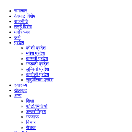
समाचार
देवघाट विशेष
राजनीति
तनहुँ विशेष
मनोरञ्जन
अर्थ
प्रदेश
कोशी प्रदेश
मधेश प्रदेश
बाग्मती प्रदेश
गण्डकी प्रदेश
लुम्बिनी प्रदेश
कर्णाली प्रदेश
सुदुर्पश्चिम प्रदेश
स्वास्थ्य
खेलकुद
अन्य
शिक्षा
फोटो/भिडियो
अन्तर्राष्ट्रिय
गफगाफ
विचार
रोचक