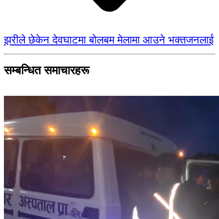
झरीले छेकेन देवघाटमा बोलबम मेलामा आउने भक्तजनलाई
सम्बन्धित समाचारहरू