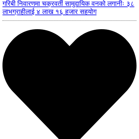
गरिबी निवारणमा चक्रवर्ती सामुदायिक वनको लगानीः ३८
लाभग्राहीलाई ४ लाख १६ हजार सहयोग