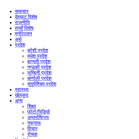
समाचार
देवघाट विशेष
राजनीति
तनहुँ विशेष
मनोरञ्जन
अर्थ
प्रदेश
कोशी प्रदेश
मधेश प्रदेश
बाग्मती प्रदेश
गण्डकी प्रदेश
लुम्बिनी प्रदेश
कर्णाली प्रदेश
सुदुर्पश्चिम प्रदेश
स्वास्थ्य
खेलकुद
अन्य
शिक्षा
फोटो/भिडियो
अन्तर्राष्ट्रिय
गफगाफ
विचार
रोचक