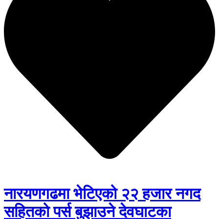
नारयणगढमा भेटिएको २२ हजार नगद
सहितको पर्स बुझाउने देवघाटका