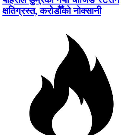
क्षतिग्रस्त, करोडौँको नोक्सानी