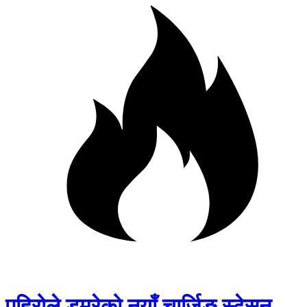
पहिरोले डुम्रेको नयाँ चार्जिङ स्टेसन