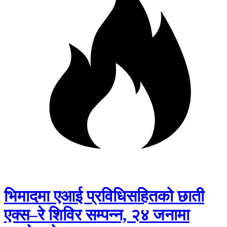
भिमादमा एआई प्रविधिसहितको छाती
एक्स–रे शिविर सम्पन्न, २४ जनामा