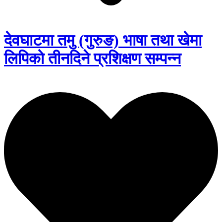
देवघाटमा तमु (गुरुङ) भाषा तथा खेमा
लिपिको तीनदिने प्रशिक्षण सम्पन्न