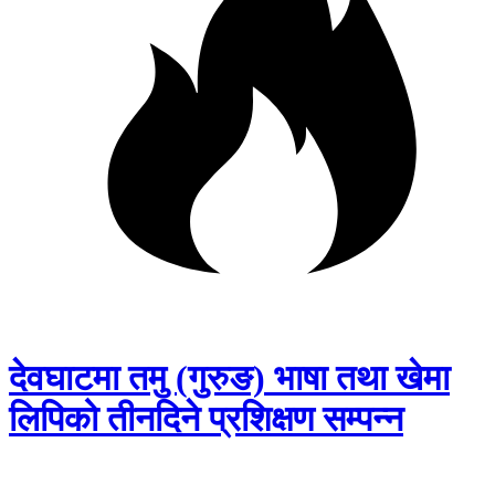
देवघाटमा तमु (गुरुङ) भाषा तथा खेमा
लिपिको तीनदिने प्रशिक्षण सम्पन्न