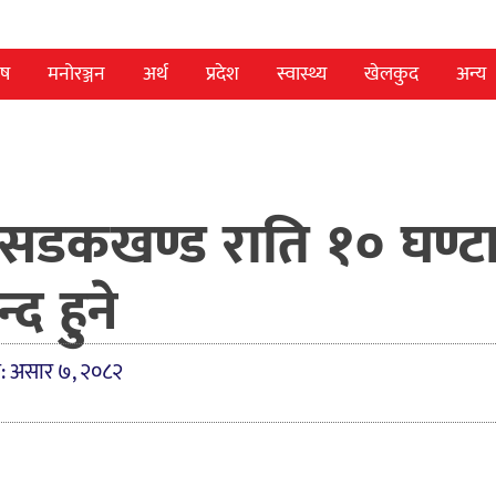
ेष
मनोरञ्जन
अर्थ
प्रदेश
स्वास्थ्य
खेलकुद
अन्य
सडकखण्ड राति १० घण्ट
्द हुने
त: असार ७, २०८२