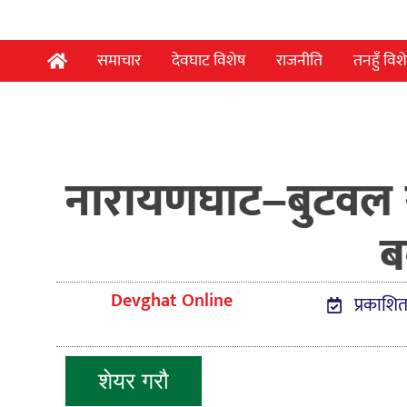
समाचार
देवघाट विशेष
राजनीति
तनहुँ विश
नारायणघाट–बुटवल 
बन
Devghat Online
प्रकाशि
शेयर गरौ