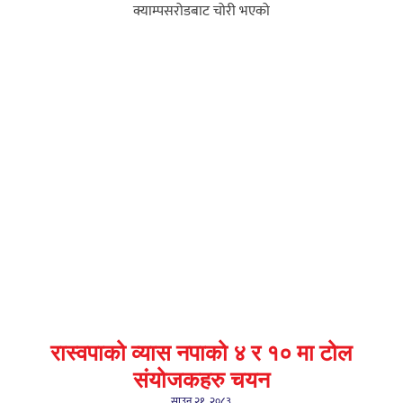
क्याम्पसरोडबाट चोरी भएको
रास्वपाको व्यास नपाको ४ र १० मा टोल
संयोजकहरु चयन
साउन २१, २०८३