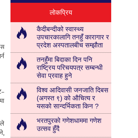
लोकप्रिय
कैदीबन्दीको स्वास्थ्य
उपचारकालागि तनहुँ कारागार र
प्रदेश अस्पतालबीच सम्झौता
यस
्न
तनहुँमा बिदाका दिन पनि
राष्ट्रिय परिचयपत्र सम्बन्धी
सेवा प्रवाह हुने
विश्व आदिवासी जनजाति दिबस
ट–
(अगस्त ९) को औचित्य र
मा
यसको सान्दर्भिकता किन ?
भरतपुरको गणेशधाममा गणेश
ले
उत्सव हुँदै
े,