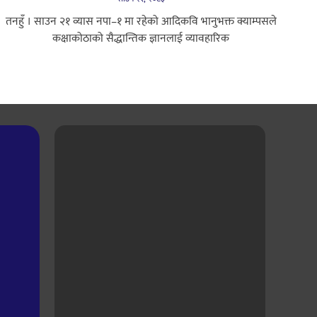
तनहुँ । साउन २१ ​व्यास नपा–१ मा रहेको आदिकवि भानुभक्त क्याम्पसले
कक्षाकोठाको सैद्धान्तिक ज्ञानलाई व्यावहारिक
i