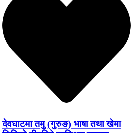
देवघाटमा तमु (गुरुङ) भाषा तथा खेमा