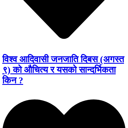
विश्व आदिवासी जनजाति दिबस (अगस्त
९) को औचित्य र यसको सान्दर्भिकता
किन ?