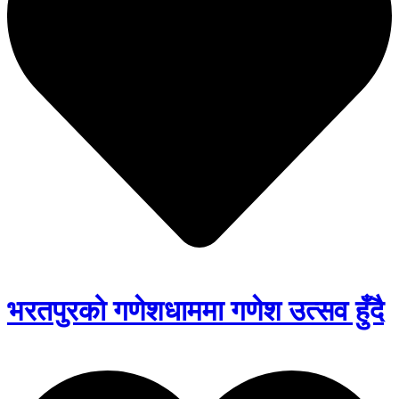
भरतपुरको गणेशधाममा गणेश उत्सव हुँदै