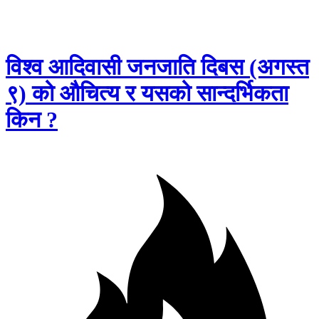
विश्व आदिवासी जनजाति दिबस (अगस्त
९) को औचित्य र यसको सान्दर्भिकता
किन ?