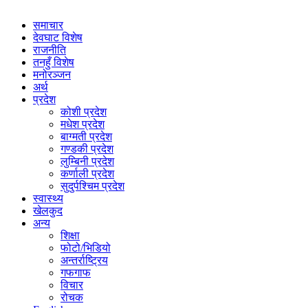
समाचार
देवघाट विशेष
राजनीति
तनहुँ विशेष
मनोरञ्जन
अर्थ
प्रदेश
कोशी प्रदेश
मधेश प्रदेश
बाग्मती प्रदेश
गण्डकी प्रदेश
लुम्बिनी प्रदेश
कर्णाली प्रदेश
सुदुर्पश्चिम प्रदेश
स्वास्थ्य
खेलकुद
अन्य
शिक्षा
फोटो/भिडियो
अन्तर्राष्ट्रिय
गफगाफ
विचार
रोचक