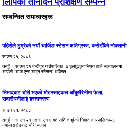
लिपिको तीनदिने प्रशिक्षण सम्पन्न
सम्बन्धित समाचारहरू
पहिरोले डुम्रेको नयाँ चार्जिङ स्टेसन क्षतिग्रस्त, करोडौँको नोक्सानी
साउन २१, २०८३
तनहुँ । साउन २१ बन्दीपुर गाउँपालिका–४ ठूलोढुङ्गास्थित हालै सञ्चालनमा
आएको ‘चार्ज एन्ड डाइन स्टेसन’ अविरल
भिमादबाट चोरी भएको मोटरसाइकल आँबुखैरेनीमा फेला,
सवारीधनीलाई हस्तान्तरण
साउन २१, २०८३
तनहुँ । साउन २१ गत साउन ६ गते राति तनहुँको भिमाद नगरपालिका–६
क्याम्पसरोडबाट चोरी भएको