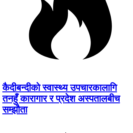
कैदीबन्दीको स्वास्थ्य उपचारकालागि
तनहुँ कारागार र प्रदेश अस्पतालबीच
सम्झौता