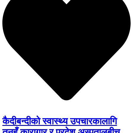
कैदीबन्दीको स्वास्थ्य उपचारकालागि
तनहुँ कारागार र प्रदेश अस्पतालबीच