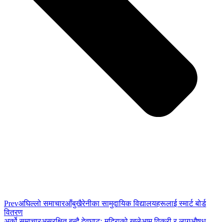
Prev
अघिल्लो समाचार
आँबुखैरेनीका सामुदायिक विद्यालयहरूलाई स्मार्ट बोर्ड
वितरण
अर्को समाचार
असुरक्षित बन्दै देवघाटः मदिराको खुलेआम विक्री र लागुऔषध