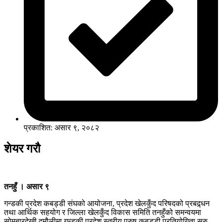
प्रकाशित: असार ९, २०८२
शेयर गरौ
तनहुँ । असार ९
गन्डकी प्रदेश कबड्डी संघको आयोजना, प्रदेश खेलकुँद परिषदको प्रबद्र्धन
तथा आर्थिक सहयोग र जिल्ला खेलकुँद विकास समिति तनहुँको समन्वयमा
सोमबारदेखी दमौलीमा गन्डकी प्रदेश स्तरीय पुरुष कबड्डी प्रतियोगिता सुरु