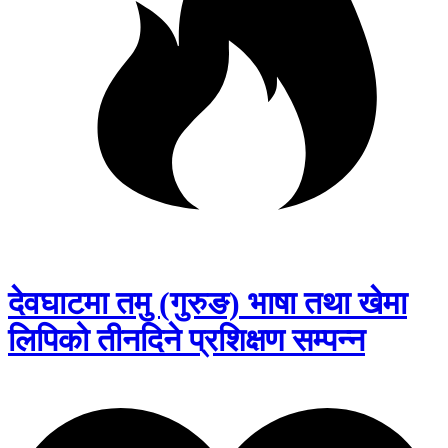
देवघाटमा तमु (गुरुङ) भाषा तथा खेमा
लिपिको तीनदिने प्रशिक्षण सम्पन्न