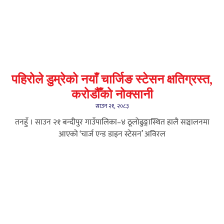
पहिरोले डुम्रेको नयाँ चार्जिङ स्टेसन क्षतिग्रस्त,
करोडौँको नोक्सानी
साउन २१, २०८३
तनहुँ । साउन २१ बन्दीपुर गाउँपालिका–४ ठूलोढुङ्गास्थित हालै सञ्चालनमा
आएको ‘चार्ज एन्ड डाइन स्टेसन’ अविरल