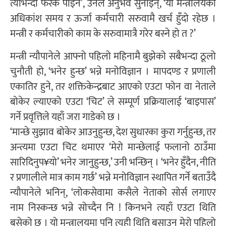
त्योभन्दा फरक पाइनँ’, उनले अनुभव सुनाइन्, ‘यो मन्त्रालयको
अधिकांश समय र ऊर्जा कर्मचारी सरुवामै खर्च हुँदो रहेछ ।
मन्त्री र कर्मचारीको काम के सरुवामात्रै गरेर बस्ने हो त ?’
मन्त्री न्यौपानेले आफ्नो पहिलो महिनामै बुझेको सबैभन्दा ठूलो
चुनौती हो, ‘भनेर हुन्छ’ भन्ने मनोविज्ञान । मापदण्ड र प्रणाली
एकातिर हुने, तर शक्तिकेन्द्रबाट आएको एउटा फोन वा नेताले
बोकेर ल्याएको एउटा ‘चिट’ ले सम्पूर्ण प्रक्रियालाई ‘बाइपास’
गर्ने प्रवृत्तिले यहाँ जरा गाडेको छ ।
‘मान्छे सुझाव बोकेर आउनुहुन्छ, देश सुधारका कुरा गर्नुहुन्छ, तर
अन्त्यमा एउटा चिट थमाएर ‘मेरो मान्छेलाई फलानो ठाउँमा
सारिदिनुप¥यो’ भनेर जानुहुन्छ,’ उनी भन्छिन् । ‘भनेर हुँदैन, नीति
र प्रणालीले मात्र काम गर्छ’ भन्ने मनोविज्ञान स्थापित गर्ने बताउँदै
न्यौपानेले भनिन्, ‘लोकसेवामा कसैले नेताको सोर्स लगाएर
नाम निस्कन्छ भन्ने सोच्दैन नि ! किनभने त्यहाँ एउटा थिति
बसेको छ । यो मन्त्रालयमा पनि त्यही थिति बसाउनु मेरो पहिलो