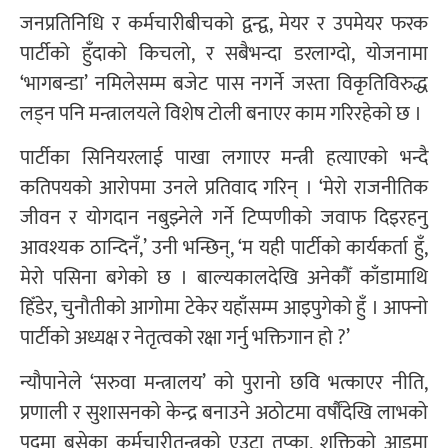
जनप्रतिनिधि र कर्मचारीबीचको द्वन्द्व, मेयर र उपमेयर फरक
पार्टीको हुँदाको किचलो, र सबैभन्दा डरलाग्दो, योजनामा
‘भागबन्डा’ नमिलेसम्म बजेट पास नगर्ने जस्ता विकृतिविरुद्ध
लड्न पनि मन्त्रालयले विशेष टोली बनाएर काम गरिरहेको छ ।
पार्टीका सिनियरलाई पाखा लगाएर मन्त्री हत्याएको भन्दै
कतिपयको आरोपमा उनले प्रतिवाद गरिन् । ‘मेरो राजनीतिक
जीवन र योगदान नबुझ्नेले गर्ने टिप्पणीको जवाफ दिइरहनु
आवश्यक ठान्दिनँ,’ उनी भन्छिन्, ‘म यही पार्टीको कार्यकर्ता हुँ,
मेरो पसिना बगेको छ । बाल्यकालदेखि अनेकौँ काँडामाथि
हिँडेर, चुनौतीको आगोमा टेकेर यहाँसम्म आइपुगेको हुँ । आफ्नो
पार्टीको अध्यक्ष र नेतृत्वको रक्षा गर्नु भक्तिगान हो ?’
न्यौपानेले ‘सरुवा मन्त्रालय’ को पुरानो छवि भत्काएर नीति,
प्रणाली र सुशासनको केन्द्र बनाउने अठोटमा वर्षौंदेखि लाभको
पदमा बसेका कर्मचारीतन्त्रको एउटा तप्का, शक्तिको आडमा