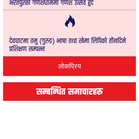
भरतपुरको गणेशधाममा गणेश उत्सव हुँदै
देवघाटमा तमु (गुरुङ) भाषा तथा खेमा लिपिको तीनदिने
प्रशिक्षण सम्पन्न
लोकप्रिय
सम्बन्धित समाचारहरू