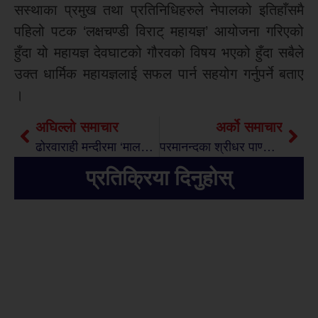
सस्थाका प्रमुख तथा प्रतिनिधिहरुले नेपालको इतिहाँसमै
पहिलो पटक ‘लक्षचण्डी विराट् महायज्ञ’ आयोजना गरिएको
हुँदा यो महायज्ञ देवघाटको गौरवको विषय भएको हुँदा सबैले
उक्त धार्मिक महायज्ञलाई सफल पार्न सहयोग गर्नुपर्ने बताए
।
अघिल्लो समाचार
अर्को समाचार
ढोरवाराही मन्दीरमा ‘मालती मंगले’ को शुभसाईत
परमानन्दका श्रीधर पाण्डेयलाई नगद रु.५१ हजार सहित विनाजा पुरस्कारद्वारा सम्मान
प्रतिक्रिया दिनुहोस्