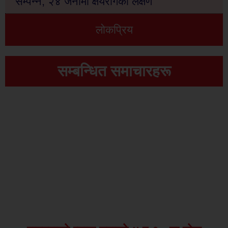
सम्पन्न, २४ जनामा क्षयरोगको लक्षण
लोकप्रिय
सम्बन्धित समाचारहरू