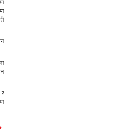
मा
मा
री
िन
िना
िन
 र
मा