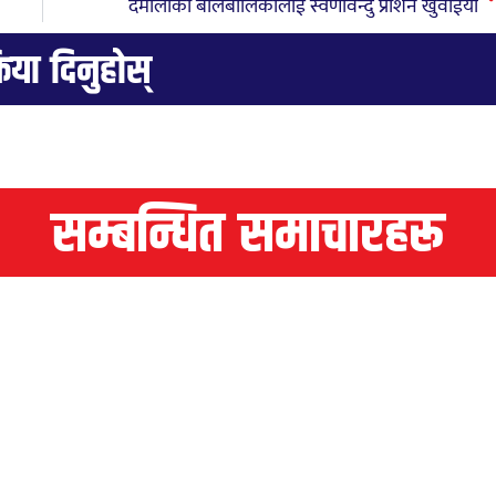
दमौलीका बालबालिकालाई स्वर्णविन्दु प्राशन खुवाईयो
्रिया दिनुहोस्
सम्बन्धित समाचारहरू