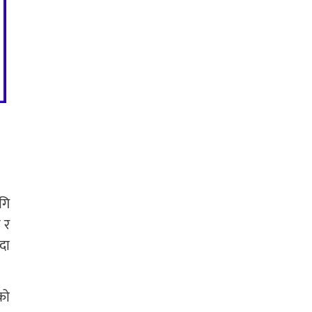
गि
 र
दा
को