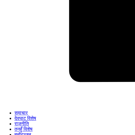
समाचार
देवघाट विशेष
राजनीति
तनहुँ विशेष
मनोरञ्जन