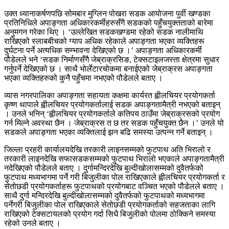
उक्त ध्यानाकर्षणपछि सोमबार मुग्लिन पोखरा सडक आयोजना पुर्वी खण्डका
प्रतिनिधिले अपाङ्गता अधिकारकर्मीहरुसँगै सडकको पहुँचयुक्तताको बारेमा
अनुमगन गरेका थिए । ‘उल्लेखित सडकखण्डमा रहेको सडक नालीमाथि
राखिएको स्लाबबीचको ग्याप अधिक रहेकाले अपाङ्गता भएका व्यक्तिहरू
दुर्घटना पर्ने अत्यधिक सम्भावना देखिएको छ ।’ अपाङ्गता अधिकारकर्मी
पौडेलले भने ‘सडक निर्माणसँगै जेब्राक्रसिङ, टेक्सटाइलजस्ता क्षेत्रमा सुधार
गर्नुपर्ने देखिएको छ । साथै भोर्लेटारचोकमा बनाईएको जेब्राक्रस अपाङ्गता
भएका व्यक्तिहरुको कुनै पहुँचमा नभएको पौडेलले बताए ।
व्यास नगरपालिका अपाङ्गता सहायता कक्षमा कार्यरत ह्वीलचियर प्रयोगकर्ता
कृष्ण थापाले ह्वीलचियर प्रयोगकर्तालाई सडक अपाङ्गतामैत्री नभएको बताइन्
। उनले भनिन् ‘ह्वीलचियर प्रयोगकर्ताले कतिपय ठाउँमा जेब्राक्रसको प्रयोग
गर्न मिल्ने अवस्था छैन । जेब्राक्रस त छ तर सडक पहुँचयुक्त छैन ।’ उनले यो
सडकले अपाङ्गता भएका व्यक्तिलाई झन बढि समस्या उत्पन्न गर्ने बताइन् ।
जिल्ला प्रहरी कार्यालयदेखि तरकारी लाइनसम्मको फुटपाथ अति भिरालो र
तरकारी लाइनदेखि सफासडकसम्मको फुटपाथ भिरालो भएकाले अपाङ्गतामैत्री
नदेखिएको पौडेलले बताए । दुर्गामन्दिरदेखि बुल्दीखोलासम्मको दुवैतर्फको
फुटपाथ मध्यभागमा पर्ने गरी बिजुलीका पोल राखिएकाले ह्वीलचियर प्रयोगकर्ता र
सेतोछडी प्रयोगकर्ताहरू फुटपाथको प्रयोगबाट वञ्चित भएको पौडेलले बताए ।
साथै दुर्गा मन्दिरदेखि बुल्दीखोलासम्मको दुवैतर्फको फुटपाथको मध्यभागमा
पर्नेगरी बिजुलीका पोल राखिएकाले सेतोछडी प्रयोगकर्ताको सहजताका लागि
राखिएको टेक्सटायलको प्रयोग गर्दा सिधै बिजुलीको पोलमा ठोक्किने समस्या
रहेको उनले बताए ।