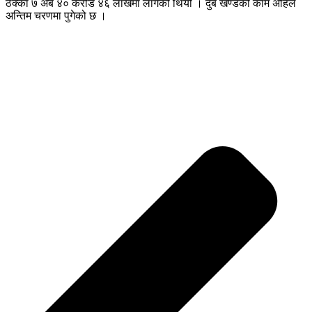
ठेक्का ७ अर्ब ४० करोड ४६ लाखमा लागेको थियो । दुबै खण्डको काम अहिले
अन्तिम चरणमा पुगेको छ ।