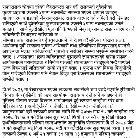
सफासडक चोकमा रहेको जेब्राक्रस पार गरी सडकको दुवैतर्फका
फुटपाथहरुमा उक्लने ¥याम्प नबनाउँदा समस्या भएको थापाले बताइन् ।
बागबजारमा बनाइएको जेब्राक्रसबाट सडक वारपार गर्न नमिल्ने गरी डिभाइर
राखिएको साथै दुवैतर्फका फुटपाथहरूमा उक्लने ¥याम्प नबनाइएको उनले
बताइन् । साथै बुल्दीखोला पुल नजिकै भएको जेब्राक्रसबाट सडक वारपार गर्न
नमिल्नेगरी डिभाइडर राखिएको छ ।
सोमबार उक्त सडकको पहुँचयुक्तताको निरिक्षण गर्दै मुग्लिन–पोखरा सडक
आयोजना पुर्वी खन्डका सुचना अधिकारी तथा इन्जिनियर विष्णुप्रसाद पाण्डेले
अपाङ्गता भएका व्यक्तिहरुको गुनासो र सरोकार सम्भव भएसम्म सम्बोधन गरिने
बताए । अपाङ्गता भएका व्यक्तिहरुले बुझाएको ज्ञापनपत्रको बारेमा सडक
आयोजनाको परामर्शदाता र निर्माण पक्षलाई ध्यानाकर्षण गराईएको भन्दै पाण्डेले
उक्त विषयलाई जतिसक्दो सम्बोधन हुने बताए । फुटपाथको विचमा बिजुलीको
पोल गाडिएको विषयमा पनि नेपाल विद्युत प्राधिकरणको ध्यानाकर्षण गराईएको
पाण्डेले बताए ।
वि.सं २०२६ मा रेखाङ्कन भएको सडकमा सवारीको चाप बढ्दै गएपछि एशियाली
विकास बैंक (एडिबी) को ऋण सहयोगमा सडक चार लेनको बनाइएको हो ।
मुग्लिन–पोखरा सडक विस्तार आयोजनाले दुई खण्डमा सम्झौता गरेर काम
गरिरहेको छ । आबँुखैरेनी गाउँपालिकादेखी म्याग्दे गाउँपालिकाको
जामुनेसम्मको पूर्वी खण्डको कामका लागि वि.सं २०७७ माघ १७ गते सम्झौता भई
२०७८ वैशाख २ गतेदेखि काम सुरु भएको थियो । त्यस्तै जामुनेदेखी पोखरा
पृथ्वीचोकसम्मको पश्चिम खण्डअन्तर्गत जामुनदेखि पोखरासम्म वि.सं २०७८ जेठ
२ गते सम्झौता भई वि.सं २०७८ भदौ १२ गतेदेखि काम सुरु भएको थियो । पूर्वी
खण्डको ठेक्का ६ अर्ब २१ करोड ३१ लाख १३ हजारमा र पश्चिम खण्डको