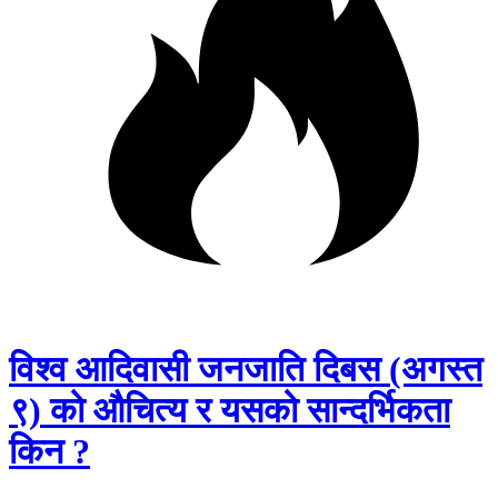
विश्व आदिवासी जनजाति दिबस (अगस्त
९) को औचित्य र यसको सान्दर्भिकता
किन ?