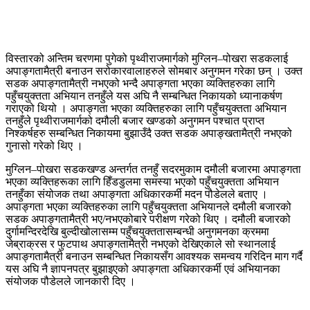
विस्तारको अन्तिम चरणमा पुगेको पृथ्वीराजमार्गको मुग्लिन–पोखरा सडकलाई
अपाङ्गतामैत्री बनाउन सरोकारवालाहरुले सोमबार अनुगमन गरेका छन् । उक्त
सडक अपाङ्गतामैत्री नभएको भन्दै अपाङ्गता भएका व्यक्तिहरुका लागि
पहुँचयुक्तता अभियान तनहुँले यस अघि नै सम्बन्धित निकायको ध्यानाकर्षण
गराएको थियो । अपाङ्गता भएका व्यक्तिहरुका लागि पहुँचयुक्तता अभियान
तनहुँले पृथ्वीराजमार्गको दमौली बजार खण्डको अनुगमन पश्चात प्राप्त
निश्कर्षहरु सम्बन्धित निकायमा बुझाउँदै उक्त सडक अपाङ्खतामैत्री नभएको
गुनासो गरेको थिए ।
मुग्लिन–पोखरा सडकखण्ड अन्तर्गत तनहुँ सदरमुकाम दमौली बजारमा अपाङ्गता
भएका व्यक्तिहरूका लागि हिँडडुलमा समस्या भएको पहुँचयुक्तता अभियान
तनहुँका संयोजक तथा अपाङ्गता अधिकारकर्मी मदन पौडेलले बताए ।
अपाङ्गता भएका व्यक्तिहरुका लागि पहुँचयुक्तता अभियानले दमौली बजारको
सडक अपाङ्गतामैत्री भए/नभएकोबारे परीक्षण गरेको थिए । दमौली बजारको
दुर्गामन्दिरदेखि बुल्दीखोलासम्म पहुँचयुक्ततासम्बन्धी अनुगमनका क्रममा
जेब्राक्रस र फुटपाथ अपाङ्गतामैत्री नभएको देखिएकाले सो स्थानलाई
अपाङ्गतामैत्री बनाउन सम्बन्धित निकायसँग आवश्यक समन्वय गरिदिन माग गर्दै
यस अघि नै ज्ञापनपत्र बुझाइएको अपाङ्गता अधिकारकर्मी एवं अभियानका
संयोजक पौडेलले जानकारी दिए ।