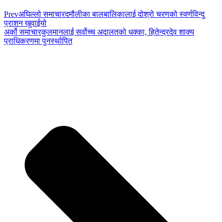
Prev
अघिल्लो समाचार
दमौलीका बालबालिकालाई दोश्रो चरणको स्वर्णविन्दु
प्राशन खुवाईयो
अर्को समाचार
कुलमानलाई सर्वोच्च अदालतको धक्का, हितेन्द्रदेव शाक्य
प्राधिकरणमा पुनर्स्थापित