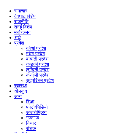
समाचार
देवघाट विशेष
राजनीति
तनहुँ विशेष
मनोरञ्जन
अर्थ
प्रदेश
कोशी प्रदेश
मधेश प्रदेश
बाग्मती प्रदेश
गण्डकी प्रदेश
लुम्बिनी प्रदेश
कर्णाली प्रदेश
सुदुर्पश्चिम प्रदेश
स्वास्थ्य
खेलकुद
अन्य
शिक्षा
फोटो/भिडियो
अन्तर्राष्ट्रिय
गफगाफ
विचार
रोचक