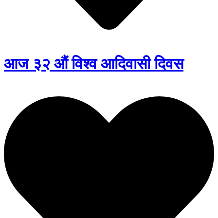
आज ३२ औं विश्व आदिवासी दिवस