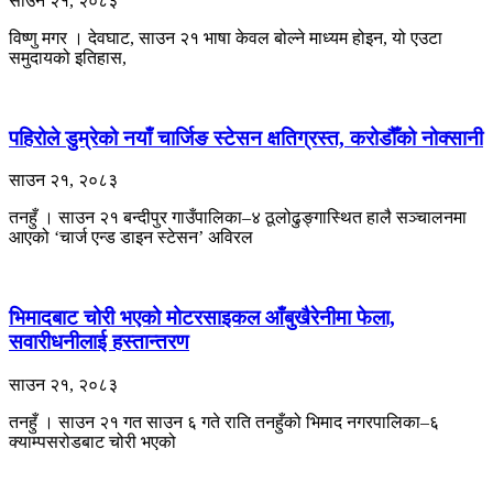
साउन २१, २०८३
विष्णु मगर । देवघाट, साउन २१ भाषा केवल बोल्ने माध्यम होइन, यो एउटा
समुदायको इतिहास,
पहिरोले डुम्रेको नयाँ चार्जिङ स्टेसन क्षतिग्रस्त, करोडौँको नोक्सानी
साउन २१, २०८३
तनहुँ । साउन २१ बन्दीपुर गाउँपालिका–४ ठूलोढुङ्गास्थित हालै सञ्चालनमा
आएको ‘चार्ज एन्ड डाइन स्टेसन’ अविरल
भिमादबाट चोरी भएको मोटरसाइकल आँबुखैरेनीमा फेला,
सवारीधनीलाई हस्तान्तरण
साउन २१, २०८३
तनहुँ । साउन २१ गत साउन ६ गते राति तनहुँको भिमाद नगरपालिका–६
क्याम्पसरोडबाट चोरी भएको