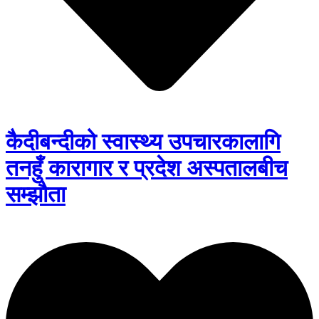
कैदीबन्दीको स्वास्थ्य उपचारकालागि
तनहुँ कारागार र प्रदेश अस्पतालबीच
सम्झौता