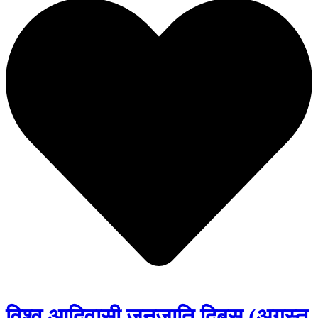
विश्व आदिवासी जनजाति दिबस (अगस्त