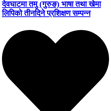
देवघाटमा तमु (गुरुङ) भाषा तथा खेमा
लिपिको तीनदिने प्रशिक्षण सम्पन्न