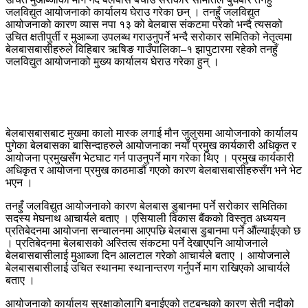
जलविद्युत आयोजनाको कार्यालय घेराउ गरेका छन् । तनहुँ जलविद्युत
आयोजनाको कारण व्यास नपा १३ को बेलबास संकटमा परेको भन्दै त्यसको
उचित क्षतीपुर्ती र मुआब्जा उपलब्ध गराउनुपर्ने भन्दै सरोकार समितिको नेतृत्वमा
बेलबासबासीहरुले विहिबार ऋषिङ गाउँपालिका–१ झापुटारमा रहेको तनहुँ
जलविद्युत आयोजनाको मुख्य कार्यालय घेराउ गरेका हुन् ।
बेलबासबासबाट मुखमा कालो मास्क लगाई मौन जुलुसमा आयोजनाको कार्यालय
पुगेका बेलबासका बासिन्दाहरुले आयोजनाका नयाँ प्रमुख कार्यकारी अधिकृत र
आयोजना प्रमुखसँग भेटघाट गर्न पाउनुपर्ने माग गरेका थिए । प्रमुख कार्यकारी
अधिकृत र आयोजना प्रमुख काठमाडौं गएको कारण बेलबासबासीहरुसँग भने भेट
भएन ।
तनहुँ जलविद्युत आयोजनाको कारण बेलबास डुबानमा पर्ने सरोकार समितिका
सदस्य मेघनाथ आचार्यले बताए । एसियाली विकास बैंकको विस्तृत अध्ययन
प्रतिबेदनमा आयोजना सन्चालनमा आएपछि बेलबास डुबानमा पर्ने औंल्याईएको छ
। प्रतिबेदनमा बेलबासको अस्तित्व संकटमा पर्ने देखाएपनि आयोजनाले
बेलबासबासीलाई मुआब्जा दिन आलटाल गरेको आचार्यले बताए । आयोजनाले
बेलबासबासीलाई उचित स्थानमा स्थानान्तरण गर्नुपर्ने माग राखिएको आचार्यले
बताए ।
आयोजनाको कार्यालय सुरक्षाकोलागि बनाईएको तटबन्धको कारण सेती नदीको