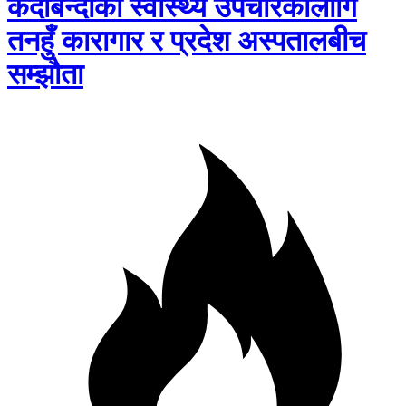
कैदीबन्दीको स्वास्थ्य उपचारकालागि
तनहुँ कारागार र प्रदेश अस्पतालबीच
सम्झौता