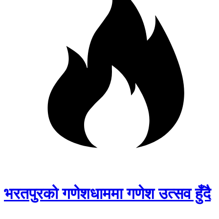
भरतपुरको गणेशधाममा गणेश उत्सव हुँदै