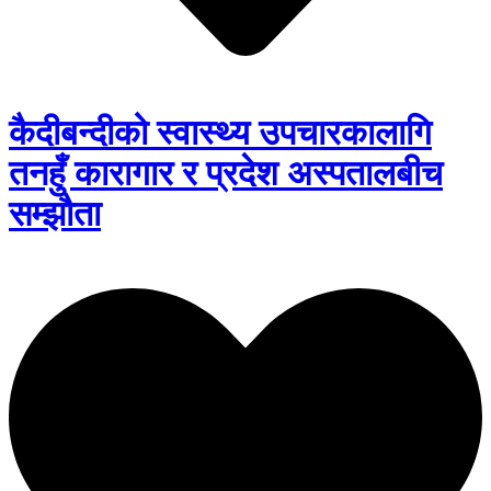
कैदीबन्दीको स्वास्थ्य उपचारकालागि
तनहुँ कारागार र प्रदेश अस्पतालबीच
सम्झौता