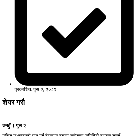
प्रकाशित: पुस २, २०८२
शेयर गरौ
तनहुँ । पुस २
उचित मुआब्जाको माग गर्दै बेलबास बचाउ सरोकार समितिले बुधबार तनहुँ