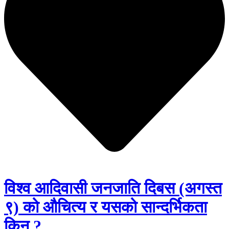
विश्व आदिवासी जनजाति दिबस (अगस्त
९) को औचित्य र यसको सान्दर्भिकता
किन ?