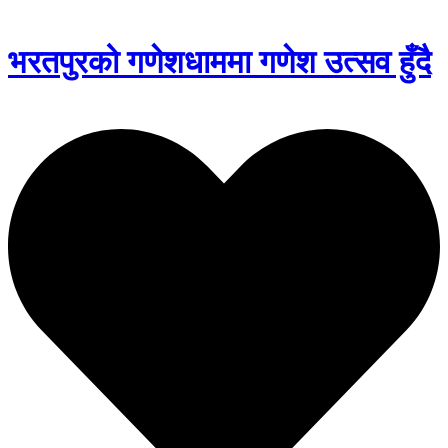
भरतपुरको गणेशधाममा गणेश उत्सव हुँदै