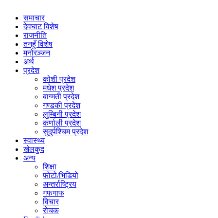
समाचार
देवघाट विशेष
राजनीति
तनहुँ विशेष
मनोरञ्जन
अर्थ
प्रदेश
कोशी प्रदेश
मधेश प्रदेश
बाग्मती प्रदेश
गण्डकी प्रदेश
लुम्बिनी प्रदेश
कर्णाली प्रदेश
सुदुर्पश्चिम प्रदेश
स्वास्थ्य
खेलकुद
अन्य
शिक्षा
फोटो/भिडियो
अन्तर्राष्ट्रिय
गफगाफ
विचार
रोचक