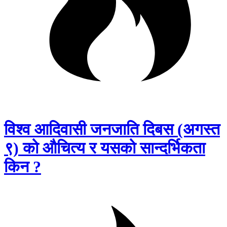
विश्व आदिवासी जनजाति दिबस (अगस्त
९) को औचित्य र यसको सान्दर्भिकता
किन ?