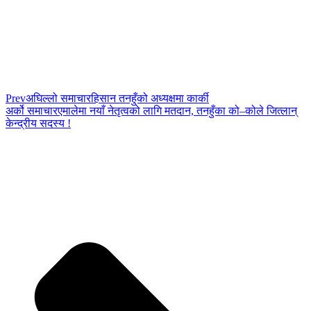
Prev
अघिल्लो समाचार
हिसान तनहुँको अध्यक्षमा कार्की
अर्को समाचार
एमालेमा नयाँ नेतृत्वको लागि मतदान, तनहुँका को–कोले जित्लान्
केन्द्रीय सदस्य !