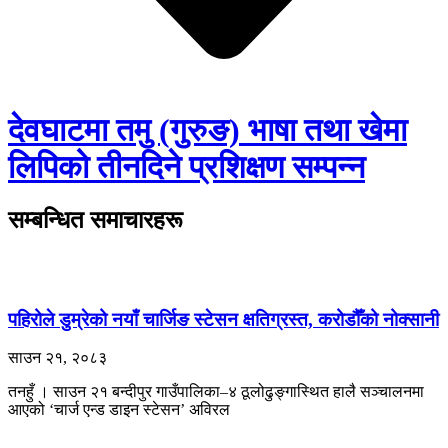
देवघाटमा तमु (गुरुङ) भाषा तथा खेमा
लिपिको तीनदिने प्रशिक्षण सम्पन्न
सम्बन्धित समाचारहरू
पहिरोले डुम्रेको नयाँ चार्जिङ स्टेसन क्षतिग्रस्त, करोडौँको नोक्सानी
साउन २१, २०८३
तनहुँ । साउन २१ बन्दीपुर गाउँपालिका–४ ठूलोढुङ्गास्थित हालै सञ्चालनमा
आएको ‘चार्ज एन्ड डाइन स्टेसन’ अविरल