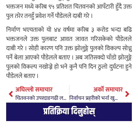
भक्तजन मध्ये करिब ९५ प्रतिशत चितवनको आपँटारी हुँदै उक्त
पुल तरेर तनहुँ प्रवेश गर्ने पौडेलले दाबी गरे ।
निर्माण भएयताको यो ४४ वर्षमा करिब ३ करोड भन्दा बढि
भक्तजनले उक्त पुलबाट आवत जावत गरिसकेको पौडेलले
दाबी गरे । सोही कारण पनि उक्त झोलुङ्गे पुलको विकल्प सोच्नु
पर्ने बेला आएको पौडेलले बताए । अब जतिसक्दो चाँडो झोलुङ्गे
पुलको विकल्प नखोज्ने हो भने कुनै पनि दिन ठुलो दुर्घटना हुने
पौडेलले बताए ।
अघिल्लो समाचार
अर्को समाचार
चितवनको उपरदाङगढी लगियो चण्डी तोप र गोला
निर्वाचन प्रहरीको भर्ना खुल्यो, माघ १ गतेसम्म आवदेन दिन सकिने
प्रतिक्रिया दिनुहोस्