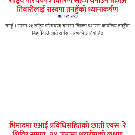
राष्ट्रिय परिचयपत्र वितरण सहज बनाउन प्रजिअ
तिवारीलाई रास्वपा तनहुँको ध्यानाकर्षण
साउन २१, २०८३
तनहुँ । साउन २१ राष्ट्रिय परिचयपत्र बनाउन जिल्ला प्रशासन कार्यालय तनहुँमा
बिहानैदेखि लाग्ने सर्वसाधारणको अनियन्त्रित
भिमादमा एआई प्रविधिसहितको छाती एक्स–रे
शिविर सम्पन्न, २४ जनामा क्षयरोगको लक्षण