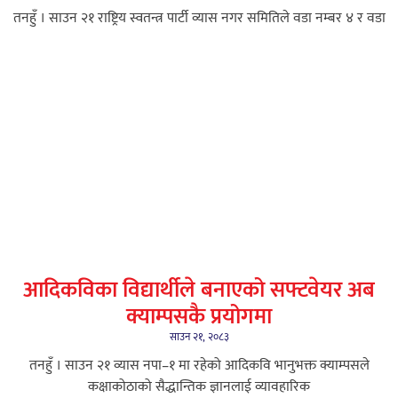
तनहुँ । साउन २१ राष्ट्रिय स्वतन्त्र पार्टी व्यास नगर समितिले वडा नम्बर ४ र वडा
आदिकविका विद्यार्थीले बनाएको सफ्टवेयर अब
क्याम्पसकै प्रयोगमा
साउन २१, २०८३
तनहुँ । साउन २१ ​व्यास नपा–१ मा रहेको आदिकवि भानुभक्त क्याम्पसले
कक्षाकोठाको सैद्धान्तिक ज्ञानलाई व्यावहारिक