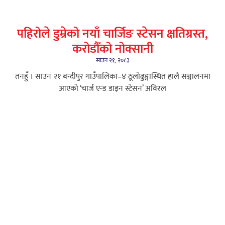
पहिरोले डुम्रेको नयाँ चार्जिङ स्टेसन क्षतिग्रस्त,
करोडौँको नोक्सानी
साउन २१, २०८३
तनहुँ । साउन २१ बन्दीपुर गाउँपालिका–४ ठूलोढुङ्गास्थित हालै सञ्चालनमा
आएको ‘चार्ज एन्ड डाइन स्टेसन’ अविरल