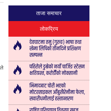
ताजा समाचार
लोकप्रिय
देवघाटमा तमु (गुरुङ) भाषा तथा
खेमा लिपिको तीनदिने प्रशिक्षण
सम्पन्न
पहिरोले डुम्रेको नयाँ चार्जिङ स्टेसन
िले
क्षतिग्रस्त, करोडौँको नोक्सानी
भिमादबाट चोरी भएको
मोटरसाइकल आँबुखैरेनीमा फेला,
सवारीधनीलाई हस्तान्तरण
राष्ट्रिय परिचयपत्र वितरण सहज