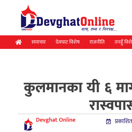
समाचार
देवघाट विशेष
राजनीति
तनहुँ विश
कुलमानका यी ६ मा
रास्वप
Devghat Online
प्रकाशित