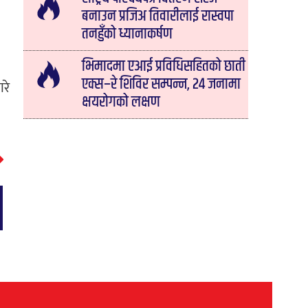
बनाउन प्रजिअ तिवारीलाई रास्वपा
तनहुँको ध्यानाकर्षण
भिमादमा एआई प्रविधिसहितको छाती
एक्स–रे शिविर सम्पन्न, २४ जनामा
ारे
क्षयरोगको लक्षण