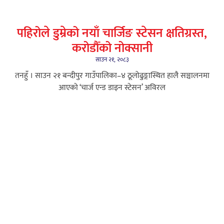
पहिरोले डुम्रेको नयाँ चार्जिङ स्टेसन क्षतिग्रस्त,
करोडौँको नोक्सानी
साउन २१, २०८३
तनहुँ । साउन २१ बन्दीपुर गाउँपालिका–४ ठूलोढुङ्गास्थित हालै सञ्चालनमा
आएको ‘चार्ज एन्ड डाइन स्टेसन’ अविरल