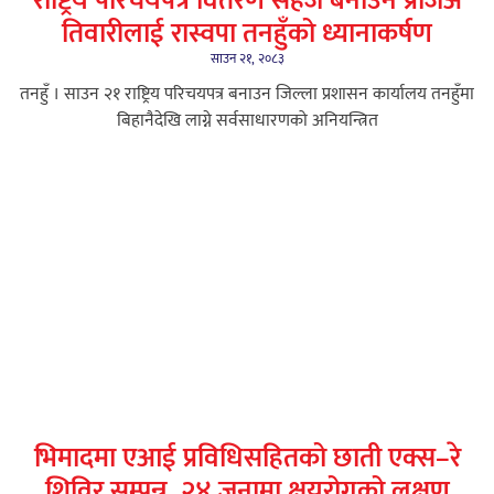
राष्ट्रिय परिचयपत्र वितरण सहज बनाउन प्रजिअ
तिवारीलाई रास्वपा तनहुँको ध्यानाकर्षण
साउन २१, २०८३
तनहुँ । साउन २१ राष्ट्रिय परिचयपत्र बनाउन जिल्ला प्रशासन कार्यालय तनहुँमा
बिहानैदेखि लाग्ने सर्वसाधारणको अनियन्त्रित
भिमादमा एआई प्रविधिसहितको छाती एक्स–रे
शिविर सम्पन्न, २४ जनामा क्षयरोगको लक्षण