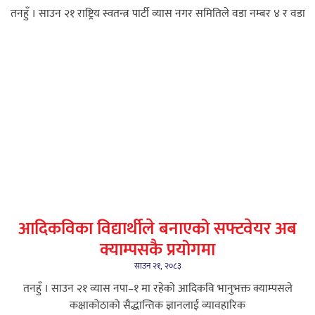
तनहुँ । साउन २१ राष्ट्रिय स्वतन्त्र पार्टी व्यास नगर समितिले वडा नम्बर ४ र वडा
आदिकविका विद्यार्थीले बनाएको सफ्टवेयर अब
क्याम्पसकै प्रयोगमा
साउन २१, २०८३
तनहुँ । साउन २१ ​व्यास नपा–१ मा रहेको आदिकवि भानुभक्त क्याम्पसले
कक्षाकोठाको सैद्धान्तिक ज्ञानलाई व्यावहारिक