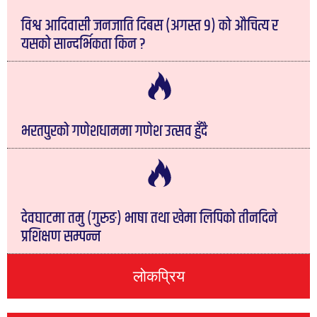
विश्व आदिवासी जनजाति दिबस (अगस्त ९) को औचित्य र
यसको सान्दर्भिकता किन ?
भरतपुरको गणेशधाममा गणेश उत्सव हुँदै
देवघाटमा तमु (गुरुङ) भाषा तथा खेमा लिपिको तीनदिने
प्रशिक्षण सम्पन्न
लोकप्रिय