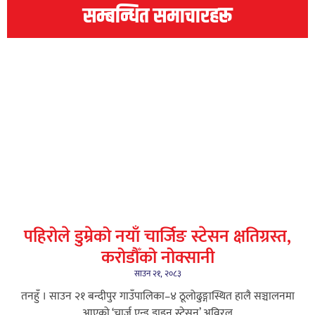
सम्बन्धित समाचारहरू
पहिरोले डुम्रेको नयाँ चार्जिङ स्टेसन क्षतिग्रस्त,
करोडौँको नोक्सानी
साउन २१, २०८३
तनहुँ । साउन २१ बन्दीपुर गाउँपालिका–४ ठूलोढुङ्गास्थित हालै सञ्चालनमा
आएको ‘चार्ज एन्ड डाइन स्टेसन’ अविरल