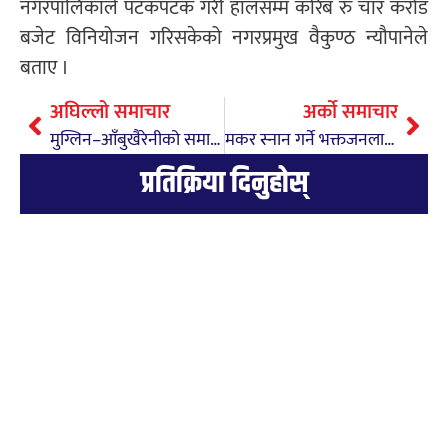
नगरपालिकाले पटकपटक गरी हालसम्म करिब रु चार करोड
बजेट विनियोजन गरिसकेको नगरप्रमुख वैकुण्ठ न्यौपानेले
बताए ।
अघिल्लो समाचार
अर्को समाचार
मुग्लिन–आँबुखैरेनीको समानान्तर सडक रेखाङ्कन स्वीकृत
मकर स्नान गर्ने भक्तजनलाई कालीगन्डकीमा निशुल्क र्याफ्टिङ
प्रतिक्रिया दिनुहोस्