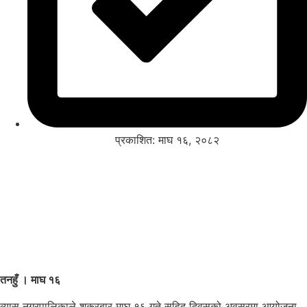
प्रकाशित: माघ १६, २०८२
तनहुँ । माघ १६
व्यास नगरपालिकाले शुक्रबार माघ १६ गते सहिद दिवसको अवसरमा आयोजना