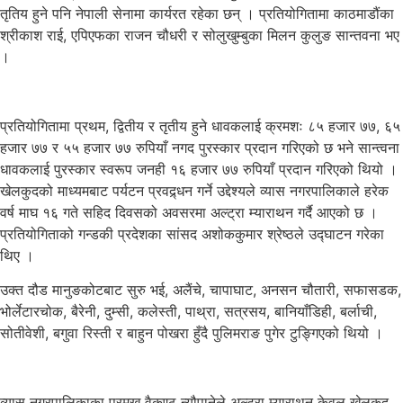
तृतिय हुने पनि नेपाली सेनामा कार्यरत रहेका छन् । प्रतियोगितामा काठमाडौंका
श्रीकाश राई, एपिएफका राजन चौधरी र सोलुखुम्बुका मिलन कुलुङ सान्तवना भए
।
प्रतियोगितामा प्रथम, द्वितीय र तृतीय हुने धावकलाई क्रमशः ८५ हजार ७७, ६५
हजार ७७ र ५५ हजार ७७ रुपियाँ नगद पुरस्कार प्रदान गरिएको छ भने सान्त्वना
धावकलाई पुरस्कार स्वरूप जनही १६ हजार ७७ रुपियाँ प्रदान गरिएको थियो ।
खेलकुदको माध्यमबाट पर्यटन प्रवद्र्धन गर्ने उद्देश्यले व्यास नगरपालिकाले हरेक
वर्ष माघ १६ गते सहिद दिवसको अवसरमा अल्ट्रा म्याराथन गर्दै आएको छ ।
प्रतियोगिताको गन्डकी प्रदेशका सांसद अशोककुमार श्रेष्ठले उद्घाटन गरेका
थिए ।
उक्त दौड मानुङकोटबाट सुरु भई, अलैंचे, चापाघाट, अनसन चौतारी, सफासडक,
भोर्लेटारचोक, बैरेनी, दुम्सी, कलेस्ती, पाथ्रा, सत्रसय, बानियाँडिही, बर्लाची,
सोतीवेशी, बगुवा रिस्ती र बाहुन पोखरा हुँदै पुलिमराङ पुगेर टुङ्गिएको थियो ।
व्यास नगरपालिकाका प्रमुख वैकुण्ठ न्यौपानेले अल्ट्रा म्याराथन केवल खेलकुद