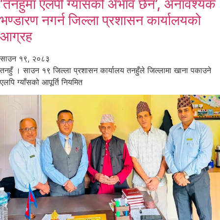
‘तनहुँमा एलपी ग्याँसको अभाव छैन’, अनावश्यक
भण्डारण नगर्न जिल्ला प्रशासन कार्यालयको
आग्रह
साउन १९, २०८३
तनहुँ । साउन १९ जिल्ला प्रशासन कार्यालय तनहुँले जिल्लामा खाना पकाउने
एलपि ग्याँसको आपूर्ति नियमित