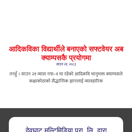
आदिकविका विद्यार्थीले बनाएको सफ्टवेयर अब
क्याम्पसकै प्रयोगमा
साउन २१, २०८३
तनहुँ । साउन २१ ​व्यास नपा–१ मा रहेको आदिकवि भानुभक्त क्याम्पसले
कक्षाकोठाको सैद्धान्तिक ज्ञानलाई व्यावहारिक
देवघाट मल्टिमिडिया प्रा. लि. द्वारा