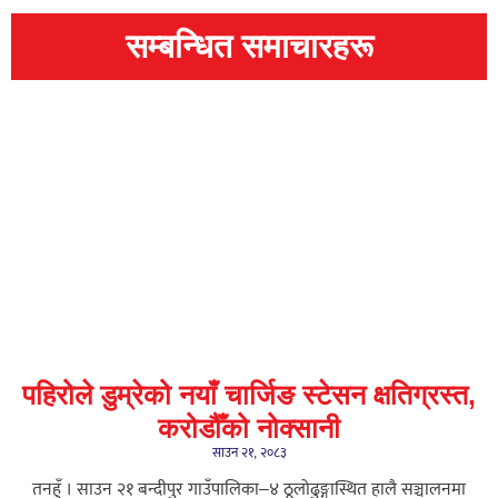
सम्बन्धित समाचारहरू
पहिरोले डुम्रेको नयाँ चार्जिङ स्टेसन क्षतिग्रस्त,
करोडौँको नोक्सानी
साउन २१, २०८३
तनहुँ । साउन २१ बन्दीपुर गाउँपालिका–४ ठूलोढुङ्गास्थित हालै सञ्चालनमा