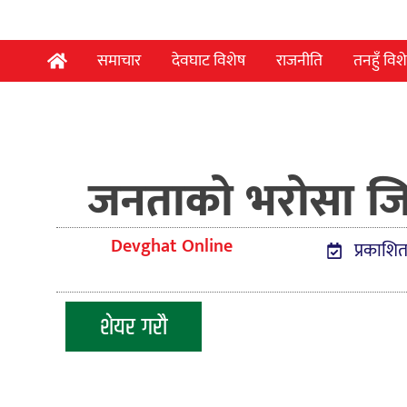
समाचार
देवघाट विशेष
राजनीति
तनहुँ विश
जनताको भरोसा जित्न
Devghat Online
प्रकाशि
शेयर गरौ