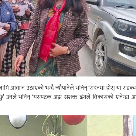
को लागि आवाज उठाएको भन्दै न्यौपानेले भनिन् ‘सदनमा होस् या सडकम
 छु’ उनले भनिन् ‘यसपटक अझ सशक्त ढंगले विकासको एजेन्डा अ