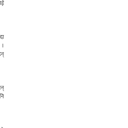
ाई
दा
 ।
न्
न्
नि