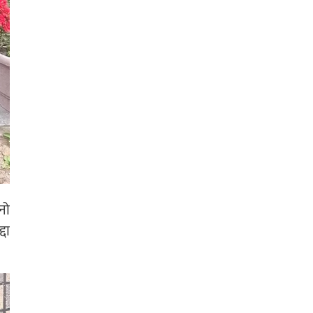
नो
दा