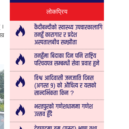
लोकप्रिय
 ।
कैदीबन्दीको स्वास्थ्य उपचारकालागि
्र
तनहुँ कारागार र प्रदेश
अस्पतालबीच सम्झौता
तनहुँमा बिदाका दिन पनि राष्ट्रिय
परिचयपत्र सम्बन्धी सेवा प्रवाह हुने
विश्व आदिवासी जनजाति दिबस
(अगस्त ९) को औचित्य र यसको
सान्दर्भिकता किन ?
भरतपुरको गणेशधाममा गणेश
उत्सव हुँदै
देवघाटमा तमु (गुरुङ) भाषा तथा