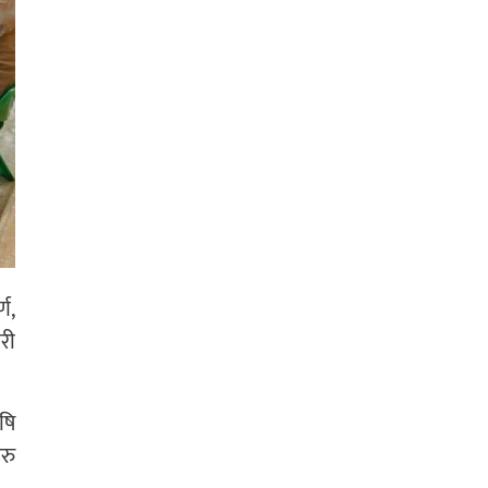
्ण,
री
षि
रु