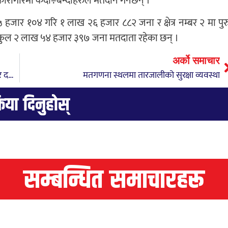
कारागारमा कैदी÷बन्दीहरुले मतदान गर्नेछन् ।
६५ हजार १०४ गरि १ लाख २६ हजार ८८२ जना र क्षेत्र नम्बर २ मा पुर
ुल २ लाख ५४ हजार ३९७ जना मतदाता रहेका छन् ।
अर्को समाचार
फागुपूर्णिमामा छिम्केश्वरीमा भक्तजनको घुईँचो, १० हजारले गरे दर्शन
मतगणना स्थलमा तारजालीको सुरक्षा व्यवस्था
्रिया दिनुहोस्
सम्बन्धित समाचारहरू