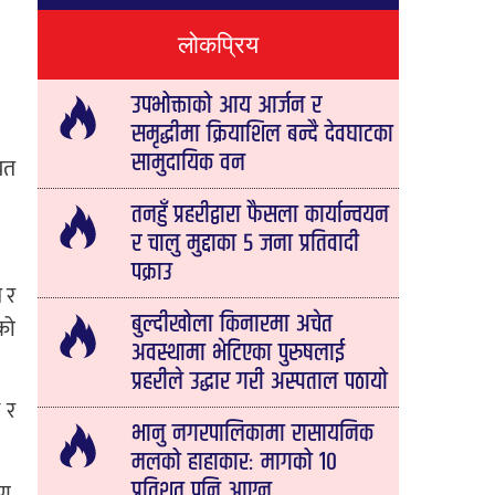
लोकप्रिय
उपभोक्ताको आय आर्जन र
समृद्धीमा क्रियाशिल बन्दै देवघाटका
सामुदायिक वन
यत
तनहुँ प्रहरीद्वारा फैसला कार्यान्वयन
र चालु मुद्दाका ५ जना प्रतिवादी
पक्राउ
 र
बुल्दीखोला किनारमा अचेत
को
अवस्थामा भेटिएका पुरुषलाई
प्रहरीले उद्धार गरी अस्पताल पठायो
ष र
भानु नगरपालिकामा रासायनिक
मलको हाहाकारः मागको १०
ण,
प्रतिशत पनि आएन