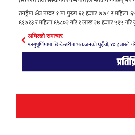
(सरकारी तथा संस्थानका कर्मचारी)ले मतदान गर्नेछन् भने 
तनहुँमा क्षेत्र नम्बर १ मा पुरुष ६१ हजार ७७८ र महिला 
६१७१३ र महिला ६५८०२ गरि १ लाख २७ हजार ५१५ गरि क
अघिल्लो समाचार
प्रतिक