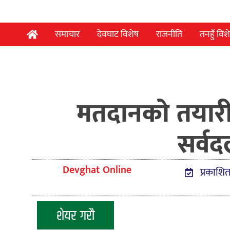
समाचार
देवघाट विशेष
राजनीति
तनहुँ विश
मतदानको तयारी, 
सर्व
Devghat Online
प्रकाशित
शेयर गरौ