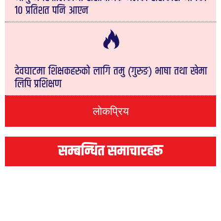
१० प्रतिशत पनि आएन
देवघाटमा शिक्षकहरुको लागि तमु (गुरुङ) भाषा तथा खेमा
लिपि प्रशिक्षण
लोकप्रिय
सम्बन्धित समाचारहरू