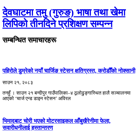
देवघाटमा तमु (गुरुङ) भाषा तथा खेमा
लिपिको तीनदिने प्रशिक्षण सम्पन्न
सम्बन्धित समाचारहरू
पहिरोले डुम्रेको नयाँ चार्जिङ स्टेसन क्षतिग्रस्त, करोडौँको नोक्सानी
साउन २१, २०८३
तनहुँ । साउन २१ बन्दीपुर गाउँपालिका–४ ठूलोढुङ्गास्थित हालै सञ्चालनमा
आएको ‘चार्ज एन्ड डाइन स्टेसन’ अविरल
भिमादबाट चोरी भएको मोटरसाइकल आँबुखैरेनीमा फेला,
सवारीधनीलाई हस्तान्तरण