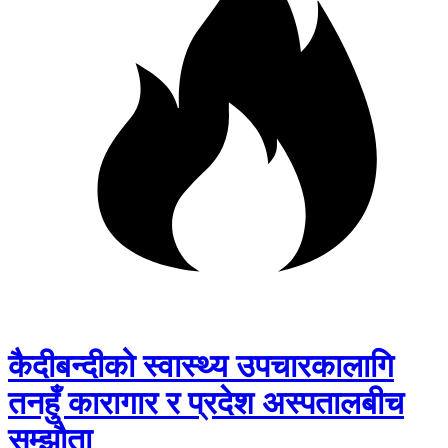
कैदीबन्दीको स्वास्थ्य उपचारकालागि
तनहुँ कारागार र प्रदेश अस्पतालबीच
सम्झौता