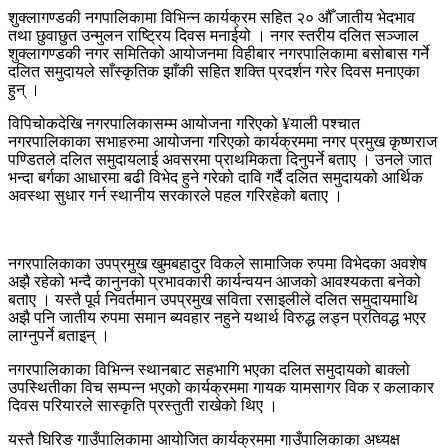
शुक्लागण्डकी नगपालिकामा विभिन्न कार्यक्रम सहित २० औँ जातीय भेदभाव
तथा छुवाछुत उन्मुलन राष्ट्रिय दिवस मनाईयो । नगर स्तरीय दलित सञ्जाल
शुक्लागण्डकी नगर समितिको आयोजनमा विहीबार नगरपालिकामा बसोबास गर्ने
दलित समुदायले साँस्कृतिक झाँकी सहित शक्ति प्रदर्शन गरेर दिवस मनाएका
हुन् ।
विपिचोकदेखि नगरपालिकासम्म आयोजना गरिएको ¥याली पश्चात
नगरपालिकाका सभाहरुमा आयोजना गरिएको कार्यक्रममा नगर प्रमुख कृष्णराज
पण्डितले दलित समुदायलाई अवसरमा प्राथमिकता दिनुपर्ने बताए । उनले जात
भन्दा बर्गका आधारमा बढी विभेद हुने गरेको दावि गर्दै दलित समुदायको आर्थिक
अवस्था सुधार गर्न स्थानीय सरकारले पहल गरिरहेको बताए ।
नगरपालिकाका उपप्रमुख खुमबहादुर विकले सामाजिक रुपमा विभेदका अवशेष
अझै रहेको भन्दै कानुनको प्रभावकारी कार्यन्वयन आजको आवश्यकता बनेको
बताए । यस्तै पूर्व निवर्तमान उपप्रमुख सविता रसाइलीले दलित समुदायमाथि
अझै पनि जातीय रुपमा समान ब्यवहार नहुने यथार्थ विरुद्ध लड्न प्रतिवद्ध भएर
लाग्नुपर्ने बताइन् ।
नगरपालिकाका विभिन्न स्थानबाट सहभागि भएका दलित समुदायको बाक्लो
उपस्थितीका विच सम्पन्न भएको कार्यक्रममा गायक यामसागर विक र कलाकार
दिवस परियारले सास्कृति प्रस्तुती राखेको थिए ।
यस्तै घिरिङ गाउँपालिकामा आयोजित कार्यक्रममा गाउँपालिकाका अध्यक्ष