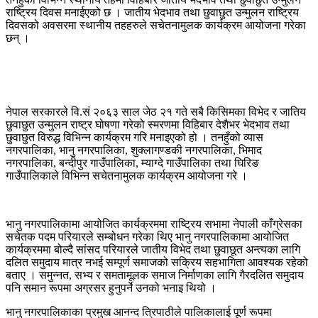
राष्ट्रिय दिवस मनाईएको छ । जातीय भेदभाव तथा छुवाछुत उन्मुलन राष्ट्रिय
दिवसको अवसरमा स्थानीय तहहरुले सचेतनामुलक कार्यक्रम आयोजना गरेका
छन् ।
नेपाल सरकारले वि.सं २०६३ साल जेठ २१ गते सबै किसिमका विभेद र जातिय
छुवाछुत उन्मुलन राष्ट्र घोषणा गरेको स्मरणमा विहिबार देशैभर भेदभाव तथा
छुवाछुत विरुद्ध विभिन्न कार्यक्रम गरि मनाइएको हो । तनहुँको व्यास
नगरपालिका, भानु नगरपालिका, शुक्लागण्डकी नगरपालिका, भिमाद
नगरपालिका, बन्दीपुर गाउँपालिका, म्याग्दे गाउँपालिका तथा घिरिङ
गाउँपालिकाले विभिन्न सचेतनामुलक कार्यक्रम आयोजना गरे ।
भानु नगरपालिकामा आयोजित कार्यक्रममा राष्ट्रिय सभामा नेपाली काँग्रेसका
सचेतक पदम परियारले सम्बोधन गरेका थिए भानु नगरपालिकामा आयोजित
कार्यक्रममा बोल्दै सांसद परियारले जातीय विभेद तथा छुवाछूत अन्त्यका लागि
दलित समुदाय मात्र नभई सम्पूर्ण समाजको सक्रिय सहभागिता आवश्यक रहेको
बताए । समुन्नत, सभ्य र समतामूलक समाज निर्माणका लागि गैरदलित समुदाय
पनि समान रूपमा अग्रसर हुनुपर्ने उनको भनाइ थियो ।
भानु नगरपालिकाका प्रमुख आनन्द त्रिपाठीले पालिकालाई पूर्ण रूपमा