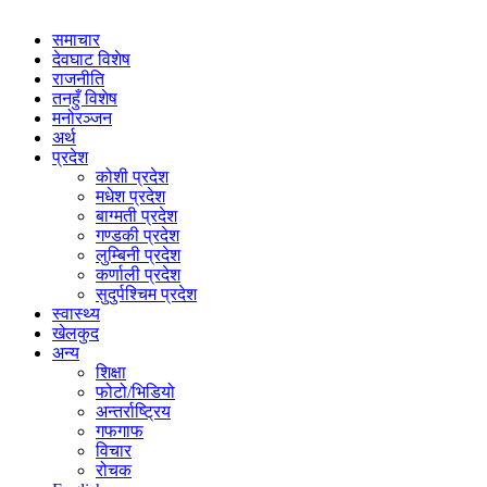
समाचार
देवघाट विशेष
राजनीति
तनहुँ विशेष
मनोरञ्जन
अर्थ
प्रदेश
कोशी प्रदेश
मधेश प्रदेश
बाग्मती प्रदेश
गण्डकी प्रदेश
लुम्बिनी प्रदेश
कर्णाली प्रदेश
सुदुर्पश्चिम प्रदेश
स्वास्थ्य
खेलकुद
अन्य
शिक्षा
फोटो/भिडियो
अन्तर्राष्ट्रिय
गफगाफ
विचार
रोचक