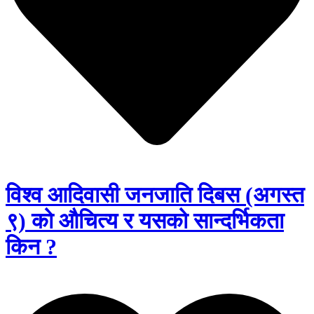
विश्व आदिवासी जनजाति दिबस (अगस्त
९) को औचित्य र यसको सान्दर्भिकता
किन ?