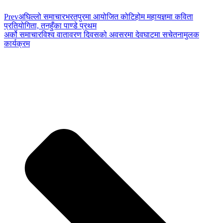
Prev
अघिल्लो समाचार
भरतपुरमा आयोजित कोटिहोम महायज्ञमा कविता
प्रतियोगिता, तनहुँका पाण्डे प्रथम
अर्को समाचार
विश्व वातावरण दिवसको अवसरमा देवघाटमा सचेतनामुलक
कार्यक्रम