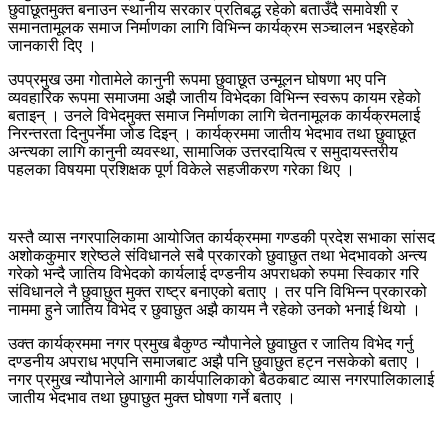
छुवाछूतमुक्त बनाउन स्थानीय सरकार प्रतिबद्ध रहेको बताउँदै समावेशी र
समानतामूलक समाज निर्माणका लागि विभिन्न कार्यक्रम सञ्चालन भइरहेको
जानकारी दिए ।
उपप्रमुख उमा गोतामेले कानुनी रूपमा छुवाछूत उन्मूलन घोषणा भए पनि
व्यवहारिक रूपमा समाजमा अझै जातीय विभेदका विभिन्न स्वरूप कायम रहेको
बताइन् । उनले विभेदमुक्त समाज निर्माणका लागि चेतनामूलक कार्यक्रमलाई
निरन्तरता दिनुपर्नेमा जोड दिइन् । कार्यक्रममा जातीय भेदभाव तथा छुवाछूत
अन्त्यका लागि कानुनी व्यवस्था, सामाजिक उत्तरदायित्व र समुदायस्तरीय
पहलका विषयमा प्रशिक्षक पूर्ण विकेले सहजीकरण गरेका थिए ।
यस्तै व्यास नगरपालिकामा आयोजित कार्यक्रममा गण्डकी प्रदेश सभाका सांसद
अशोककुमार श्रेष्ठले संविधानले सबै प्रकारको छुवाछुत तथा भेदभावको अन्त्य
गरेको भन्दै जातिय विभेदको कार्यलाई दण्डनीय अपराधको रुपमा स्विकार गरि
संविधानले नै छुवाछुत मुक्त राष्ट्र बनाएको बताए । तर पनि विभिन्न प्रकारको
नाममा हुने जातिय विभेद र छुवाछुत अझै कायम नै रहेको उनको भनाई थियो ।
उक्त कार्यक्रममा नगर प्रमुख बैकुण्ठ न्यौपानेले छुवाछुत र जातिय विभेद गर्नु
दण्डनीय अपराध भएपनि समाजबाट अझै पनि छुवाछुत हट्न नसकेको बताए ।
नगर प्रमुख न्यौपानेले आगामी कार्यपालिकाको बैठकबाट व्यास नगरपालिकालाई
जातीय भेदभाव तथा छुपाछुत मुक्त घोषणा गर्ने बताए ।