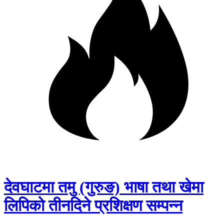
देवघाटमा तमु (गुरुङ) भाषा तथा खेमा
लिपिको तीनदिने प्रशिक्षण सम्पन्न