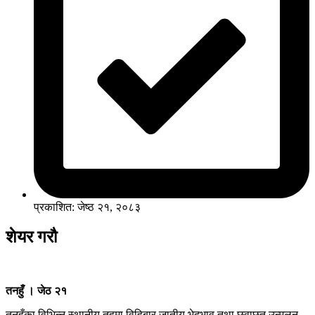
प्रकाशित: जेष्ठ २१, २०८३
शेयर गरौ
तनहुँ । जेठ २१
तनहुँका विभिन्न स्थानीय तहमा विहिबार जातीय भेदभाव तथा छुवाछुत उन्मुलन