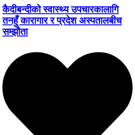
कैदीबन्दीको स्वास्थ्य उपचारकालागि
तनहुँ कारागार र प्रदेश अस्पतालबीच
सम्झौता