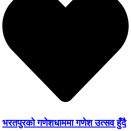
भरतपुरको गणेशधाममा गणेश उत्सव हुँदै