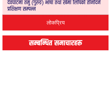
देवघाटमा तमु (गुरुङ) भाषा तथा खेमा लिपिको तीनदिने
प्रशिक्षण सम्पन्न
लोकप्रिय
सम्बन्धित समाचारहरू