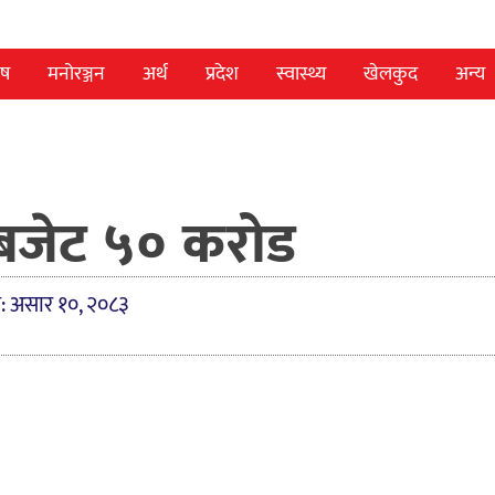
ेष
मनोरञ्जन
अर्थ
प्रदेश
स्वास्थ्य
खेलकुद
अन्य
बजेट ५० करोड
त: असार १०, २०८३