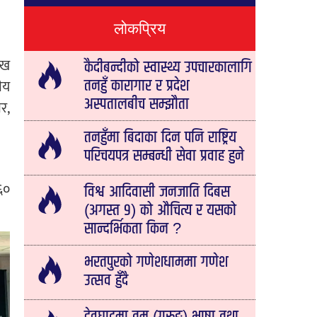
लोकप्रिय
ाख
कैदीबन्दीको स्वास्थ्य उपचारकालागि
ीय
तनहुँ कारागार र प्रदेश
अस्पतालबीच सम्झौता
र,
तनहुँमा बिदाका दिन पनि राष्ट्रिय
परिचयपत्र सम्बन्धी सेवा प्रवाह हुने
६०
विश्व आदिवासी जनजाति दिबस
(अगस्त ९) को औचित्य र यसको
सान्दर्भिकता किन ?
भरतपुरको गणेशधाममा गणेश
उत्सव हुँदै
देवघाटमा तमु (गुरुङ) भाषा तथा