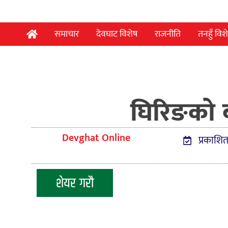
समाचार
देवघाट विशेष
राजनीति
तनहुँ विश
घिरिङको 
Devghat Online
प्रकाशि
शेयर गरौ