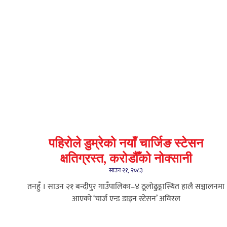
पहिरोले डुम्रेको नयाँ चार्जिङ स्टेसन
क्षतिग्रस्त, करोडौँको नोक्सानी
साउन २१, २०८३
तनहुँ । साउन २१ बन्दीपुर गाउँपालिका–४ ठूलोढुङ्गास्थित हालै सञ्चालनमा
आएको ‘चार्ज एन्ड डाइन स्टेसन’ अविरल