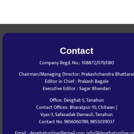
Contact
Company Regd. No.: 308872/079/080
Chairman/Managing Director: Prakashchandra Bhattara
Editor in Chief : Prakash Bagale
Executive Editor : Sagar Bhandari
Office: Devghat-5, Tanahun
Contact Offices: Bharatpur-10, Chitwan |
Vyas-3, Safasadak Damauli, Tanahun
Contact No. 9856060789, 9855039037
Email : devghatonline@gmail.com, info@devghatonline.c