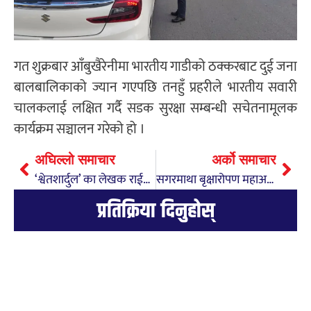
गत शुक्रबार आँबुखैरेनीमा भारतीय गाडीको ठक्करबाट दुई जना
बालबालिकाको ज्यान गएपछि तनहुँ प्रहरीले भारतीय सवारी
चालकलाई लक्षित गर्दै सडक सुरक्षा सम्बन्धी सचेतनामूलक
कार्यक्रम सञ्चालन गरेको हो ।
अघिल्लो समाचार
अर्को समाचार
‘श्वेतशार्दुल’ का लेखक राईलाई ‘मदन भण्डारी राष्ट्रिय पुरस्कार–२०८२’ प्रदान
सगरमाथा बृक्षारोपण महाअभियान तथा राष्ट्रिय बृक्षारोपण दिवसको अवसरमा शुक्लागण्डकीमा रुद्राक्ष रोपण
प्रतिक्रिया दिनुहोस्