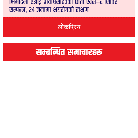
भिमादमा एआई प्रविधिसहितको छाती एक्स–रे शिविर
सम्पन्न, २४ जनामा क्षयरोगको लक्षण
लोकप्रिय
सम्बन्धित समाचारहरू