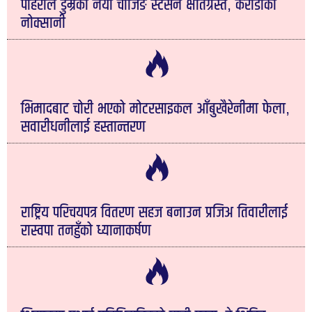
पहिरोले डुम्रेको नयाँ चार्जिङ स्टेसन क्षतिग्रस्त, करोडौँको
नोक्सानी
भिमादबाट चोरी भएको मोटरसाइकल आँबुखैरेनीमा फेला,
सवारीधनीलाई हस्तान्तरण
राष्ट्रिय परिचयपत्र वितरण सहज बनाउन प्रजिअ तिवारीलाई
रास्वपा तनहुँको ध्यानाकर्षण