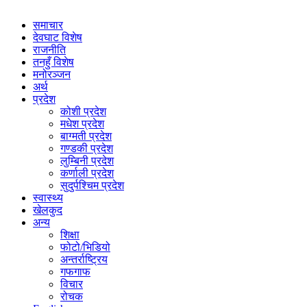
समाचार
देवघाट विशेष
राजनीति
तनहुँ विशेष
मनोरञ्जन
अर्थ
प्रदेश
कोशी प्रदेश
मधेश प्रदेश
बाग्मती प्रदेश
गण्डकी प्रदेश
लुम्बिनी प्रदेश
कर्णाली प्रदेश
सुदुर्पश्चिम प्रदेश
स्वास्थ्य
खेलकुद
अन्य
शिक्षा
फोटो/भिडियो
अन्तर्राष्ट्रिय
गफगाफ
विचार
रोचक