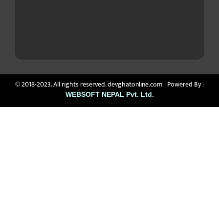
© 2018-2023. All rights reserved. devghatonline.com | Powered By :
WEBSOFT NEPAL Pvt. Ltd.