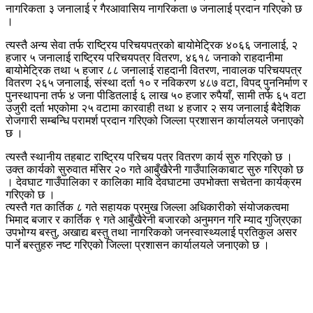
नागरिकता ३ जनालाई र गैरआवासिय नागरिकता ७ जनालाई प्रदान गरिएको छ
।
त्यस्तै अन्य सेवा तर्फ राष्ट्रिय परिचयपत्रको बायोमेट्रिक ४०६६ जनालाई, २
हजार ५ जनालाई राष्ट्रिय परिचयपत्र वितरण, ४६१८ जनाको राहदानीमा
बायोमेट्रिक तथा ५ हजार ८८ जनालाई राहदानी वितरण, नावालक परिचयपत्र
वितरण २६५ जनालाई, संस्था दर्ता १० र नविकरण ४८७ वटा, विपद् पुननिर्माण र
पुनस्थापना तर्फ ४ जना पीडितलाई ६ लाख ५० हजार रुपैयाँ, सामी तर्फ ६५ वटा
उजुरी दर्ता भएकोमा २५ वटामा कारवाही तथा ४ हजार २ सय जनालाई बैदेशिक
रोजगारी सम्बन्धि परामर्श प्रदान गरिएको जिल्ला प्रशासन कार्यालयले जनाएको
छ ।
त्यस्तै स्थानीय तहबाट राष्ट्रिय परिचय पत्र वितरण कार्य सुरु गरिएको छ ।
उक्त कार्यको सुरुवात मंसिर २० गते आबुँखैरेनी गाउँपालिकाबाट सुरु गरिएको छ
। देवघाट गाउँपालिका र कालिका मावि देवघाटमा उपभोक्ता सचेतना कार्यक्रम
गरिएको छ ।
त्यस्तै गत कार्तिक ८ गते सहायक प्रमुख जिल्ला अधिकारीको संयोजकत्वमा
भिमाद बजार र कार्तिक ९ गते आबुँखैरेनी बजारको अनुमगन गरि म्याद गुज्रिएका
उपभोग्य बस्तु, अखाद्य बस्तु तथा नागरिकको जनस्वास्थ्यलाई प्रतिकुल असर
पार्ने बस्तुहरु नष्ट गरिएको जिल्ला प्रशासन कार्यालयले जनाएको छ ।