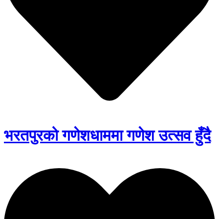
भरतपुरको गणेशधाममा गणेश उत्सव हुँदै