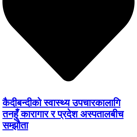
कैदीबन्दीको स्वास्थ्य उपचारकालागि
तनहुँ कारागार र प्रदेश अस्पतालबीच
सम्झौता