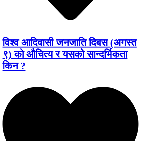
विश्व आदिवासी जनजाति दिबस (अगस्त
९) को औचित्य र यसको सान्दर्भिकता
किन ?