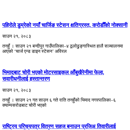
पहिरोले डुम्रेको नयाँ चार्जिङ स्टेसन क्षतिग्रस्त, करोडौँको नोक्सानी
साउन २१, २०८३
तनहुँ । साउन २१ बन्दीपुर गाउँपालिका–४ ठूलोढुङ्गास्थित हालै सञ्चालनमा
आएको ‘चार्ज एन्ड डाइन स्टेसन’ अविरल
भिमादबाट चोरी भएको मोटरसाइकल आँबुखैरेनीमा फेला,
सवारीधनीलाई हस्तान्तरण
साउन २१, २०८३
तनहुँ । साउन २१ गत साउन ६ गते राति तनहुँको भिमाद नगरपालिका–६
क्याम्पसरोडबाट चोरी भएको
राष्ट्रिय परिचयपत्र वितरण सहज बनाउन प्रजिअ तिवारीलाई