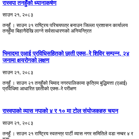
रास्वपा तनहुँको ध्यानाकर्षण
साउन २१, २०८३
तनहुँ । साउन २१ राष्ट्रिय परिचयपत्र बनाउन जिल्ला प्रशासन कार्यालय
तनहुँमा बिहानैदेखि लाग्ने सर्वसाधारणको अनियन्त्रित
भिमादमा एआई प्रविधिसहितको छाती एक्स–रे शिविर सम्पन्न, २४
जनामा क्षयरोगको लक्षण
साउन २१, २०८३
तनहुँ । साउन २१ तनहुँको भिमाद नगरपालिकामा कृत्रिम बुद्धिमत्ता (एआई)
प्रविधिमा आधारित छातीको एक्स–रे परीक्षण
रास्वपाको व्यास नपाको ४ र १० मा टोल संयोजकहरु चयन
साउन २१, २०८३
तनहुँ । साउन २१ राष्ट्रिय स्वतन्त्र पार्टी व्यास नगर समितिले वडा नम्बर ४ र