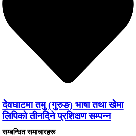
देवघाटमा तमु (गुरुङ) भाषा तथा खेमा
लिपिको तीनदिने प्रशिक्षण सम्पन्न
सम्बन्धित समाचारहरू