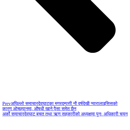
Prev
अघिल्लो समाचार
देवघाटका मगरदम्पत्ती नौ वर्षदेखी प्यारालाइसिसको
कारण ओच्छ्यानमा, औषधी खाने पैसा समेत छैन
अर्को समाचार
देवघाट बचत तथा ऋण सहकारीको अध्यक्षमा पुनः अधिकारी चयन