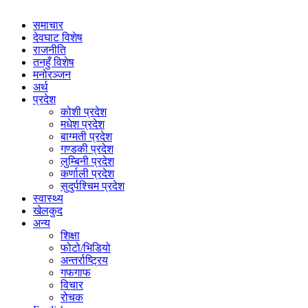
समाचार
देवघाट विशेष
राजनीति
तनहुँ विशेष
मनोरञ्जन
अर्थ
प्रदेश
कोशी प्रदेश
मधेश प्रदेश
बाग्मती प्रदेश
गण्डकी प्रदेश
लुम्बिनी प्रदेश
कर्णाली प्रदेश
सुदुर्पश्चिम प्रदेश
स्वास्थ्य
खेलकुद
अन्य
शिक्षा
फोटो/भिडियो
अन्तर्राष्ट्रिय
गफगाफ
विचार
रोचक