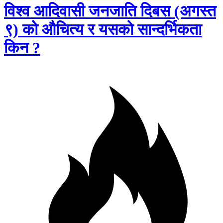
विश्व आदिवासी जनजाति दिबस (अगस्त
९) को औचित्य र यसको सान्दर्भिकता
किन ?