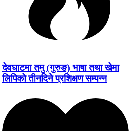
देवघाटमा तमु (गुरुङ) भाषा तथा खेमा
लिपिको तीनदिने प्रशिक्षण सम्पन्न