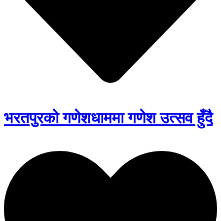
भरतपुरको गणेशधाममा गणेश उत्सव हुँदै