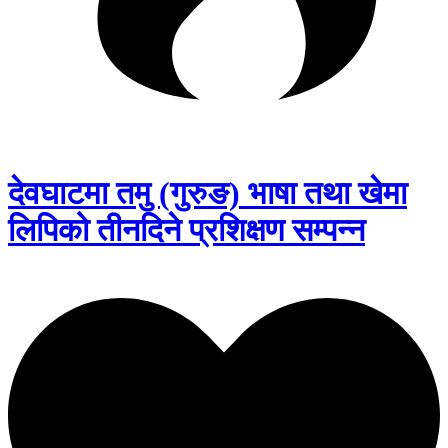
देवघाटमा तमु (गुरुङ) भाषा तथा खेमा
लिपिको तीनदिने प्रशिक्षण सम्पन्न