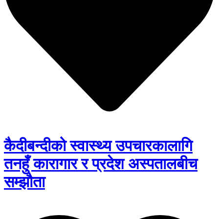
कैदीबन्दीको स्वास्थ्य उपचारकालागि
तनहुँ कारागार र प्रदेश अस्पतालबीच
सम्झौता