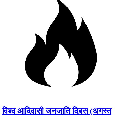
विश्व आदिवासी जनजाति दिबस (अगस्त