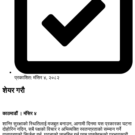
प्रकाशित: मंसिर ४, २०८२
शेयर गरौ
काठमाडौं । मंसिर ४
शान्ति सुरक्षाको स्थितिलाई मजबुत बनाउन, आगामी दिनमा यस प्रकारका घटना
दोहोरिन नदिन, सबै पक्षको विचार र अभिव्यक्ति स्वतन्त्रताको सम्मान गर्ने
वातावरणको सिर्जना गर्न, घटनाको छानबिन गर्न एवम् घाइतेहरूको प्रभावकारी