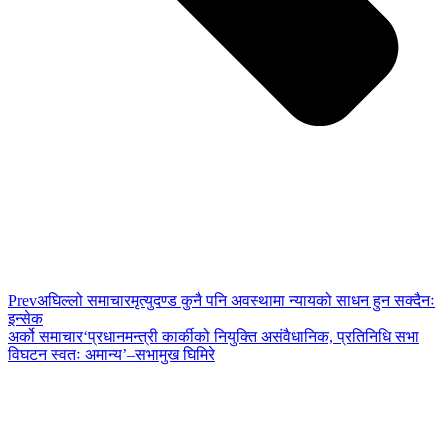
Prev
अघिल्लो समाचार
मृत्युदण्ड कुनै पनि अवस्थामा न्यायको साधन हुन सक्दैनः
इन्सेक
अर्को समाचार
‘प्रधानमन्त्री कार्कीको नियुक्ति असंवैधानिक, प्रतिनिधि सभा
विघटन स्वतः अमान्य’–सभामुख घिमिरे