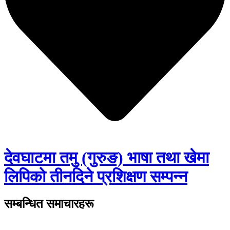
देवघाटमा तमु (गुरुङ) भाषा तथा खेमा
लिपिको तीनदिने प्रशिक्षण सम्पन्न
सम्बन्धित समाचारहरू