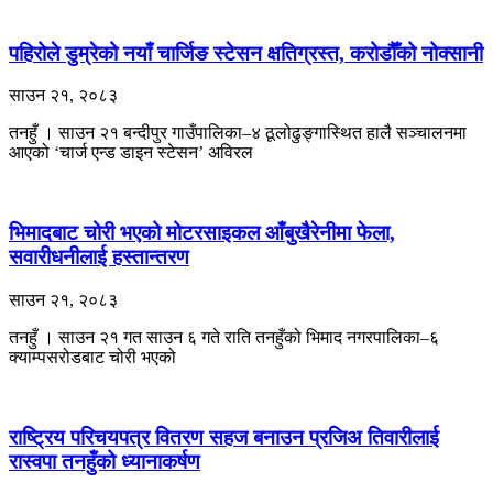
पहिरोले डुम्रेको नयाँ चार्जिङ स्टेसन क्षतिग्रस्त, करोडौँको नोक्सानी
साउन २१, २०८३
तनहुँ । साउन २१ बन्दीपुर गाउँपालिका–४ ठूलोढुङ्गास्थित हालै सञ्चालनमा
आएको ‘चार्ज एन्ड डाइन स्टेसन’ अविरल
भिमादबाट चोरी भएको मोटरसाइकल आँबुखैरेनीमा फेला,
सवारीधनीलाई हस्तान्तरण
साउन २१, २०८३
तनहुँ । साउन २१ गत साउन ६ गते राति तनहुँको भिमाद नगरपालिका–६
क्याम्पसरोडबाट चोरी भएको
राष्ट्रिय परिचयपत्र वितरण सहज बनाउन प्रजिअ तिवारीलाई
रास्वपा तनहुँको ध्यानाकर्षण