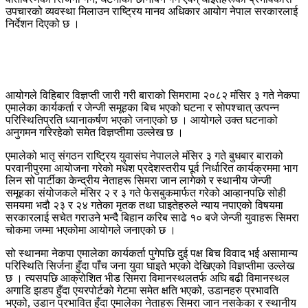
उपचारको व्यवस्था मिलाउन राष्ट्रिय मानव अधिकार आयोग नेपाल सरकारलाई
निर्देशन दिएको छ ।
आयोगले विहिबार विज्ञप्ती जारी गरी बाराको सिमरामा २०८२ मंसिर ३ गते नेकपा
एमालेका कार्यकर्ता र जेन्जी समूहका बिच भएको घटना र सोपश्चात् उत्पन्न
परिस्थितिप्रति ध्यानाकर्षण भएको जनाएको छ । आयोगले उक्त घटनाको
अनुगमन गरिरहेको समेत विज्ञप्तीमा उल्लेख छ ।
एमालेको भातृ संगठन राष्ट्रिय युवासंघ नेपालले मंसिर ३ गते बुधबार बाराको
परवानीपुरमा आयोजना गरेको मधेश प्रदेशस्तरीय पूर्व निर्धारित कार्यक्रममा भाग
लिन सो पार्टीका केन्द्रीय नेताहरू सिमरा जान लागेको र स्थानीय जेन्जी
समूहका संयोजकले मंसिर २ र ३ गते फेसबुकमार्फत गरेको आव्हानपछि सोही
समयमा भदौ २३ र २४ गतेका मृतक तथा घाइतेहरुले न्याय नपाएको विषयमा
सरकारलाई सचेत गराउने भन्दै बिहान करिब साढे १० बजे जेन्जी युवाहरू सिमरा
चोकमा जम्मा भएकोमा आयोगले जनाएको छ ।
सो स्थानमा नेकपा एमालेका कार्यकर्ता पुगेपछि दुई पक्ष बिच विवाद भई असामान्य
परिस्थिति सिर्जना हुँदा पाँच जना युवा घाइते भएको देखिएको विज्ञप्तीमा उल्लेख
छ । त्यसपछि आक्रोशित भीड सिमरा विमानस्थलतर्फ अघि बढी विमानस्थल
अगाडि झडप हुँदा एयरपोर्टको गेटमा समेत क्षति भएको, उडानहरु प्रभावति
भएको, उडान प्रभावित हुँदा एमालेका नेताहरू सिमरा जान नसकेका र स्थानीय