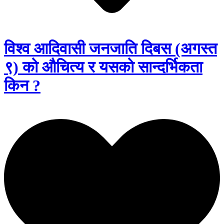
विश्व आदिवासी जनजाति दिबस (अगस्त
९) को औचित्य र यसको सान्दर्भिकता
किन ?