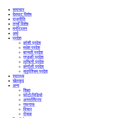
समाचार
देवघाट विशेष
राजनीति
तनहुँ विशेष
मनोरञ्जन
अर्थ
प्रदेश
कोशी प्रदेश
मधेश प्रदेश
बाग्मती प्रदेश
गण्डकी प्रदेश
लुम्बिनी प्रदेश
कर्णाली प्रदेश
सुदुर्पश्चिम प्रदेश
स्वास्थ्य
खेलकुद
अन्य
शिक्षा
फोटो/भिडियो
अन्तर्राष्ट्रिय
गफगाफ
विचार
रोचक