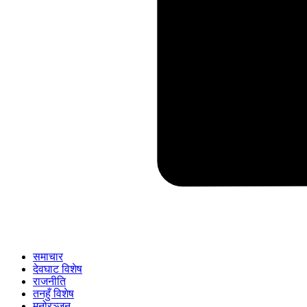
समाचार
देवघाट विशेष
राजनीति
तनहुँ विशेष
मनोरञ्जन