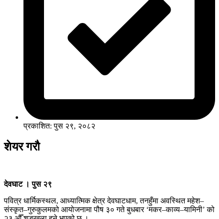
प्रकाशित: पुस २९, २०८२
शेयर गरौ
देवघाट । पुस २९
पवित्र धार्मिकस्थल, आध्यात्मिक क्षेत्र देवघाटधाम, तनहुँमा अवस्थित महेश–
संस्कृत–गुरुकुलमको आयोजनामा पौष ३० गते बुधबार ‘मकर–काव्य–यामिनी’ को
२३ औँ शृङ्खला हुने भएको छ ।