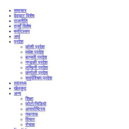
समाचार
देवघाट विशेष
राजनीति
तनहुँ विशेष
मनोरञ्जन
अर्थ
प्रदेश
कोशी प्रदेश
मधेश प्रदेश
बाग्मती प्रदेश
गण्डकी प्रदेश
लुम्बिनी प्रदेश
कर्णाली प्रदेश
सुदुर्पश्चिम प्रदेश
स्वास्थ्य
खेलकुद
अन्य
शिक्षा
फोटो/भिडियो
अन्तर्राष्ट्रिय
गफगाफ
विचार
रोचक