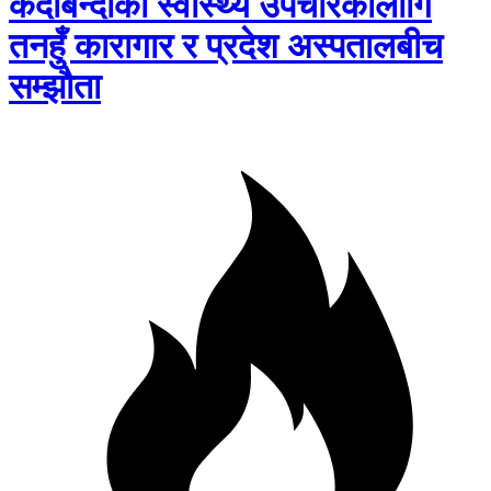
कैदीबन्दीको स्वास्थ्य उपचारकालागि
तनहुँ कारागार र प्रदेश अस्पतालबीच
सम्झौता