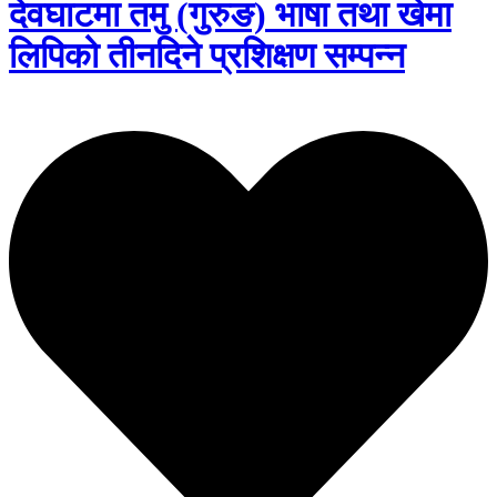
देवघाटमा तमु (गुरुङ) भाषा तथा खेमा
लिपिको तीनदिने प्रशिक्षण सम्पन्न