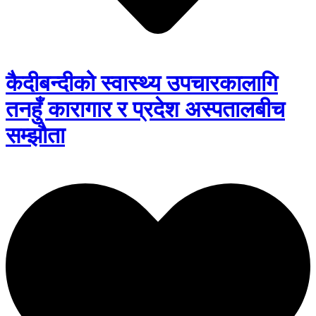
कैदीबन्दीको स्वास्थ्य उपचारकालागि
तनहुँ कारागार र प्रदेश अस्पतालबीच
सम्झौता