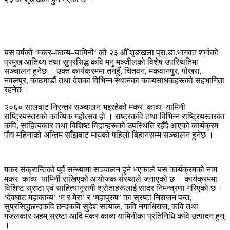
यस वर्षको ‘मकर–काव्य–यामिनी’ को २३ औँ शृङ्खला प्रा.डा.भागवत शर्माको
प्रमुख आतिथ्य तथा सुप्रसिद्ध कवि मनु मञ्जीलको विशेष उपस्थितिमा
सञ्चालन हुनेछ । उक्त कार्यक्रममा तनहुँ, चितवन, मकवानपुर, पोखरा,
नवलपुर, काठमाडौं तथा देशका विभिन्न स्थानका काव्यसाधकहरूको सहभागिता
रहनेछ ।
२०६० सालबाट निरन्तर सञ्चालन भइरहेको मकर–काव्य–यामिनी
राष्ट्रियस्तरको काव्यिक महोत्सव हो । राष्ट्रकवि तथा विभिन्न राष्ट्रियस्तरका
कवि, साहित्यकार तथा विशिष्ट विद्वान्हरूको उपस्थिति रहँदै आएको कार्यक्रम
पौष महिनाको अन्तिम साँझबाट माघको पहिलो बिहानसम्म सञ्चालन हुनेछ ।
मकर संक्रान्तिको पूर्व सन्ध्यामा सञ्चालन हुने भएकाले यस कार्यक्रमको नाम
मकर–काव्य–यामिनी राखिएको आयोजक संस्थाले जनाएको छ । कार्यक्रममा
विशिष्ट स्रष्टा एवं साहित्यानुरागी श्रोताहरूलाई सादर निमन्त्रणा गरिएको छ ।
‘देवघाट महाकाव्य’ ‘म र मेरा’ र ‘महापुरुष’ का स्रष्टा निराजन पन्त,
सुप्रसिद्धछन्दकवि छन्दकवि सुदेश सत्याल, कवि नगाधिराज, कवि तथा
गजलकार अहम् स्रष्टा आदि मकर काव्य यामिनीका प्रतिनिधि कवि उत्पादन हुन्
।