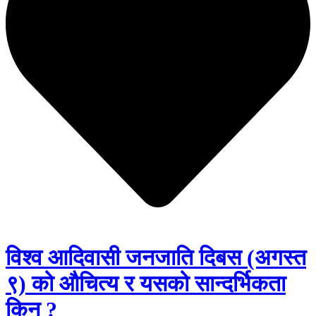
विश्व आदिवासी जनजाति दिबस (अगस्त
९) को औचित्य र यसको सान्दर्भिकता
किन ?