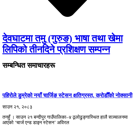
देवघाटमा तमु (गुरुङ) भाषा तथा खेमा
लिपिको तीनदिने प्रशिक्षण सम्पन्न
सम्बन्धित समाचारहरू
पहिरोले डुम्रेको नयाँ चार्जिङ स्टेसन क्षतिग्रस्त, करोडौँको नोक्सानी
साउन २१, २०८३
तनहुँ । साउन २१ बन्दीपुर गाउँपालिका–४ ठूलोढुङ्गास्थित हालै सञ्चालनमा
आएको ‘चार्ज एन्ड डाइन स्टेसन’ अविरल