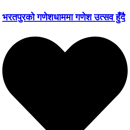
भरतपुरको गणेशधाममा गणेश उत्सव हुँदै