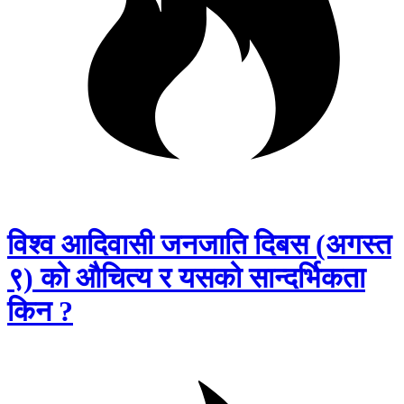
विश्व आदिवासी जनजाति दिबस (अगस्त
९) को औचित्य र यसको सान्दर्भिकता
किन ?