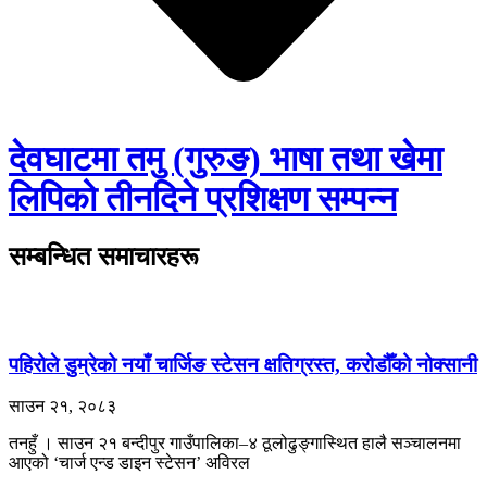
देवघाटमा तमु (गुरुङ) भाषा तथा खेमा
लिपिको तीनदिने प्रशिक्षण सम्पन्न
सम्बन्धित समाचारहरू
पहिरोले डुम्रेको नयाँ चार्जिङ स्टेसन क्षतिग्रस्त, करोडौँको नोक्सानी
साउन २१, २०८३
तनहुँ । साउन २१ बन्दीपुर गाउँपालिका–४ ठूलोढुङ्गास्थित हालै सञ्चालनमा
आएको ‘चार्ज एन्ड डाइन स्टेसन’ अविरल