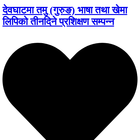
देवघाटमा तमु (गुरुङ) भाषा तथा खेमा
लिपिको तीनदिने प्रशिक्षण सम्पन्न