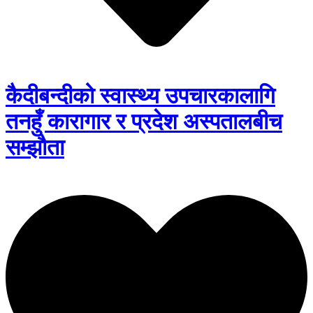
कैदीबन्दीको स्वास्थ्य उपचारकालागि
तनहुँ कारागार र प्रदेश अस्पतालबीच
सम्झौता