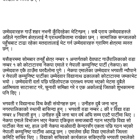
उम्मेदवारहरु गाउँ शहर नभनी कुँदिरहेका भेटिन्छन् । सबै प्राय उम्मेदवाहरुले
अहिले ग्रामिण क्षेत्रलाई नै प्राथमकितामा राखेका छन् । सामाजिक सन्जालको
पहुँचबाट टाढा रहेका मतदातालाई भेट गर्न उम्मेदवारहरु ग्रामिण क्षेत्रमा व्यस्त
छन् ।
यसैक्रममा सोमबार तनहुँ क्षेत्र नम्बर १ अन्तर्गतको देवघाट गाउँपालिकाको वडा
नम्बर १ को कोटाटारमा नेकपा एमाले र नेपाली कम्युनिष्ट पार्टी (नेकपा) का
उम्मेदवारु एकै ठाउँमा घरदैलोमा पुगे । नेकपा एमालेका उम्मेदवार भगवती न्यौपाने
र नेपाली कम्युनिष्ट पार्टीका उम्मेदवार विद्यानाथ ढकालको कोटाटारमा जम्काभेट
भयो । उम्मेदवारी दर्ता पछि पहिलोपटक प्रतक्ष्य रुपमा भएको भेटमा दुबैले
आत्मियता साटासाट गरे, चुनावी समिक्षा गरे र एक अर्कालाई जितको शुभकामना
पनि दिए ।
भगवती र विद्यानाथ विच केही संयोगहरु छन् । उनीहरु दुबै जना भानु
नगरपालिकाको स्थायी बासिन्दा हुन् । भगवती वडा नम्बर ८ की र विद्या वडा
नम्बर ४ निवासी हुन् । उनीहरु दुबै जना चार वर्ष अघि सम्म एउटै पार्टीमा थिए ।
नेकपा एमाले विभाजन भएर नेकपा एकिकृत समाजबादी गठन भएपछि विद्या सो
पार्टीका नेता भए, हाल उनी नेकपा माओवादी केन्द्रसँग एकता पछि गठन भएको
नेपाली कम्युनिष्ट पार्टीमा आवद्ध छन् । एमालेमा छँदा विद्या एमालेको जिल्ला
कमिटि सचिव थिए । विद्याको सचिवको कार्यकाल सकिएपछि भगवती एमालेको