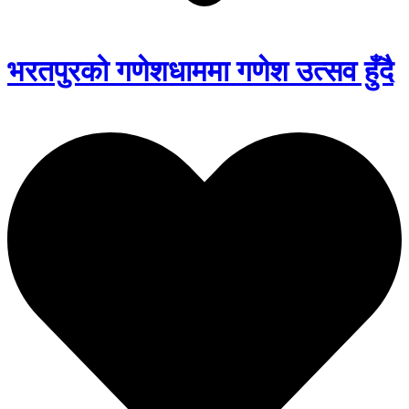
भरतपुरको गणेशधाममा गणेश उत्सव हुँदै