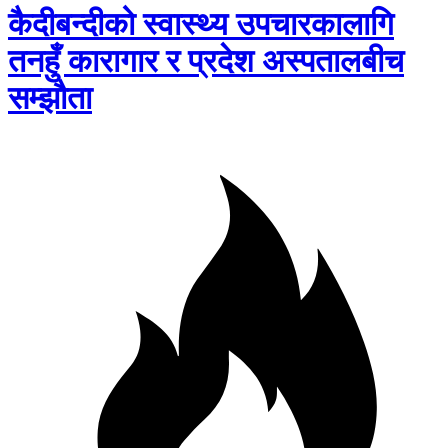
कैदीबन्दीको स्वास्थ्य उपचारकालागि
तनहुँ कारागार र प्रदेश अस्पतालबीच
सम्झौता