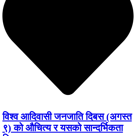
विश्व आदिवासी जनजाति दिबस (अगस्त
९) को औचित्य र यसको सान्दर्भिकता