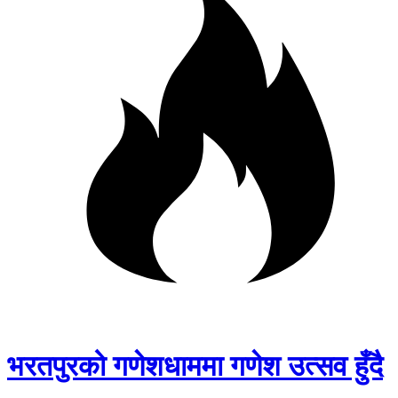
भरतपुरको गणेशधाममा गणेश उत्सव हुँदै