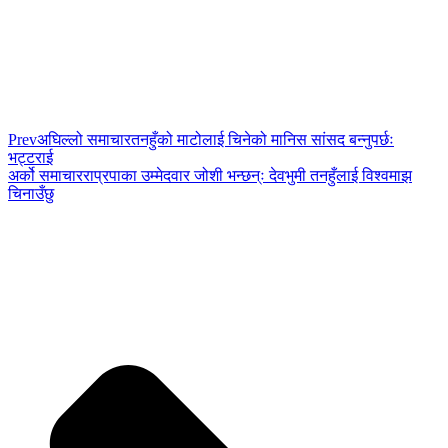
Prev
अघिल्लो समाचार
तनहुँको माटोलाई चिनेको मानिस सांसद बन्नुपर्छः
भट्टराई
अर्को समाचार
राप्रपाका उम्मेदवार जोशी भन्छन्ः देवभुमी तनहुँलाई विश्वमाझ
चिनाउँछु