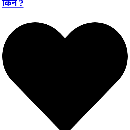
किन ?