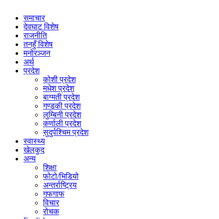
समाचार
देवघाट विशेष
राजनीति
तनहुँ विशेष
मनोरञ्जन
अर्थ
प्रदेश
कोशी प्रदेश
मधेश प्रदेश
बाग्मती प्रदेश
गण्डकी प्रदेश
लुम्बिनी प्रदेश
कर्णाली प्रदेश
सुदुर्पश्चिम प्रदेश
स्वास्थ्य
खेलकुद
अन्य
शिक्षा
फोटो/भिडियो
अन्तर्राष्ट्रिय
गफगाफ
विचार
रोचक