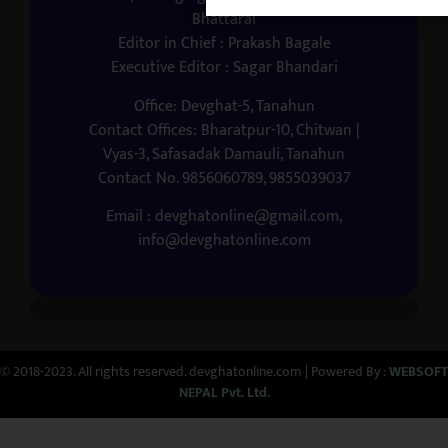
Bhattarai
Editor in Chief : Prakash Bagale
Executive Editor : Sagar Bhandari
Office: Devghat-5, Tanahun
Contact Offices: Bharatpur-10, Chitwan |
Vyas-3, Safasadak Damauli, Tanahun
Contact No. 9856060789, 9855039037
Email : devghatonline@gmail.com,
info@devghatonline.com
© 2018-2023. All rights reserved. devghatonline.com | Powered By :
WEBSOFT
NEPAL Pvt. Ltd.