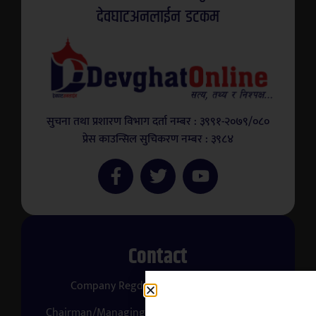
देवघाटअनलाईन डटकम
सुचना तथा प्रशारण विभाग दर्ता नम्बर : ३९९१-२०७९/०८०
प्रेस काउन्सिल सुचिकरण नम्बर : ३९८४
Contact
Company Regd. No.: 308872/079/080
Chairman/Managing Director: Prakashchandra