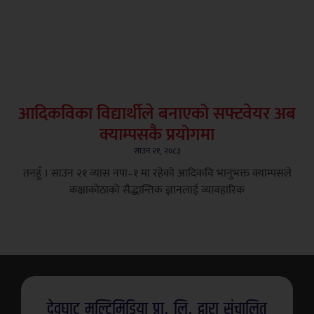
आदिकविका विद्यार्थीले बनाएको सफ्टवेयर अब
क्याम्पसकै प्रयोगमा
साउन २१, २०८३
तनहुँ । साउन २१ ​व्यास नपा–१ मा रहेको आदिकवि भानुभक्त क्याम्पसले
कक्षाकोठाको सैद्धान्तिक ज्ञानलाई व्यावहारिक
देवघाट मल्टिमिडिया प्रा. लि. द्वारा संचालित