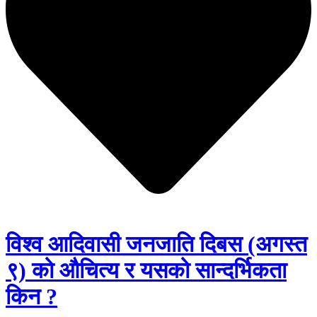
विश्व आदिवासी जनजाति दिबस (अगस्त
९) को औचित्य र यसको सान्दर्भिकता
किन ?