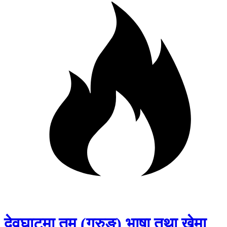
देवघाटमा तमु (गुरुङ) भाषा तथा खेमा