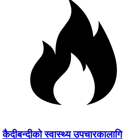
कैदीबन्दीको स्वास्थ्य उपचारकालागि