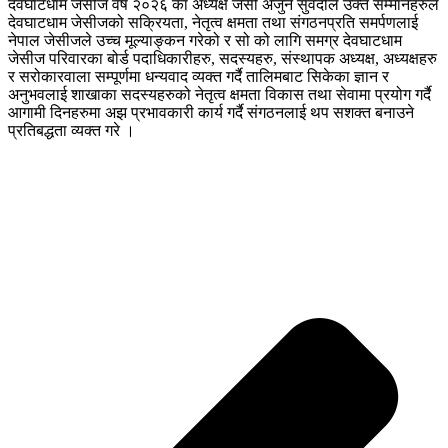
देवघाटधाम जेसीज वर्ष २०२६ का अध्यक्ष जेसी अर्जुन सुवेदीले उक्त सम्मानहरुले
देवघाटधाम जेसीजको सक्रियता, नेतृत्व क्षमता तथा संगठनप्रति समर्पणलाई
नेपाल जेसीजले उच्च मूल्याङ्कन गरेको र सो को लागि समग्र देवघाटधाम
जेसीज परिवारका बोर्ड पदाधिकारीहरु, सदस्यहरु, संस्थापक अध्यक्ष, अध्यक्षहरु
र सरोकारवाला सम्पूर्णमा धन्यवाद व्यक्त गर्दै तालिमबाट सिकेका ज्ञान र
अनुभवलाई शाखाका सदस्यहरुको नेतृत्व क्षमता विकास तथा सेवामा प्रयोग गर्दै
आगामी दिनहरुमा अझ प्रभावकारी कार्य गर्दै संगठनलाई थप सशक्त बनाउने
प्रतिबद्धता व्यक्त गरे ।