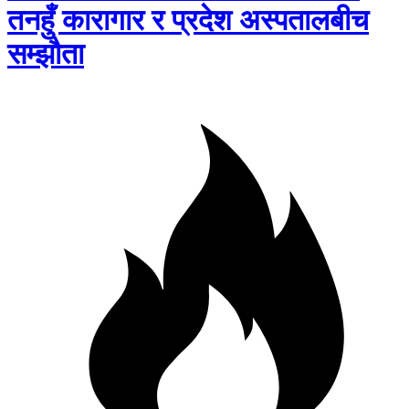
तनहुँ कारागार र प्रदेश अस्पतालबीच
सम्झौता