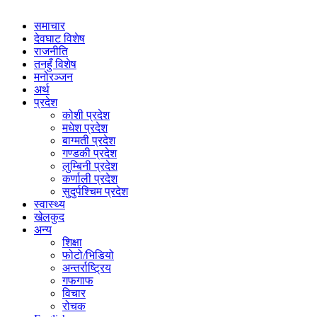
समाचार
देवघाट विशेष
राजनीति
तनहुँ विशेष
मनोरञ्जन
अर्थ
प्रदेश
कोशी प्रदेश
मधेश प्रदेश
बाग्मती प्रदेश
गण्डकी प्रदेश
लुम्बिनी प्रदेश
कर्णाली प्रदेश
सुदुर्पश्चिम प्रदेश
स्वास्थ्य
खेलकुद
अन्य
शिक्षा
फोटो/भिडियो
अन्तर्राष्ट्रिय
गफगाफ
विचार
रोचक