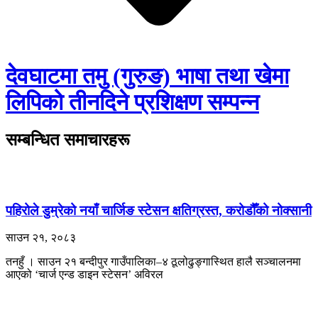
देवघाटमा तमु (गुरुङ) भाषा तथा खेमा
लिपिको तीनदिने प्रशिक्षण सम्पन्न
सम्बन्धित समाचारहरू
पहिरोले डुम्रेको नयाँ चार्जिङ स्टेसन क्षतिग्रस्त, करोडौँको नोक्सानी
साउन २१, २०८३
तनहुँ । साउन २१ बन्दीपुर गाउँपालिका–४ ठूलोढुङ्गास्थित हालै सञ्चालनमा
आएको ‘चार्ज एन्ड डाइन स्टेसन’ अविरल