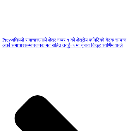
Prev
अघिल्लो समाचार
एमाले क्षेत्र नम्बर १ को क्षेत्रीय कमिटिको बैठक सम्पन्न
अर्को समाचार
सम्मानजनक मत सहित तनहुँ–१ मा चुनाव जित्छुः स्वर्णिम वाग्ले