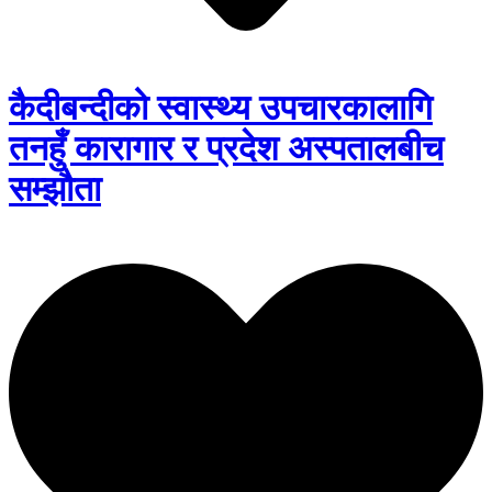
कैदीबन्दीको स्वास्थ्य उपचारकालागि
तनहुँ कारागार र प्रदेश अस्पतालबीच
सम्झौता