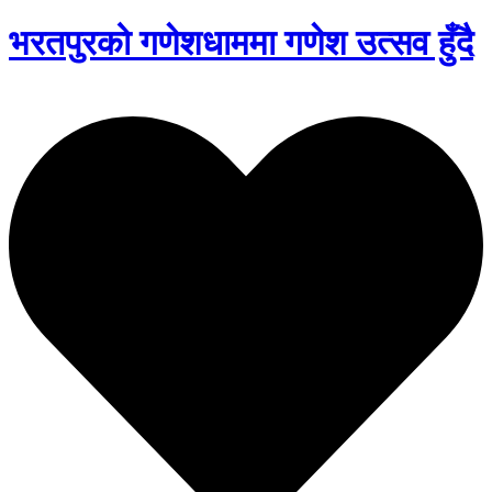
भरतपुरको गणेशधाममा गणेश उत्सव हुँदै