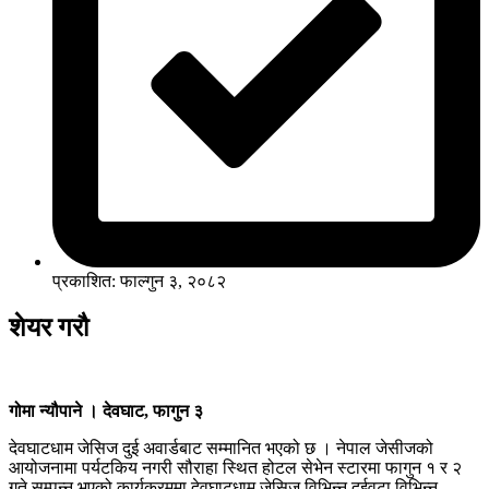
प्रकाशित: फाल्गुन ३, २०८२
शेयर गरौ
गोमा न्यौपाने । देवघाट, फागुन ३
देवघाटधाम जेसिज दुई अवार्डबाट सम्मानित भएको छ । नेपाल जेसीजको
आयोजनामा पर्यटकिय नगरी सौराहा स्थित होटल सेभेन स्टारमा फागुन १ र २
गते सम्पन्न भएको कार्यक्रममा देवघाटधाम जेसिज विभिन्न दुईवटा विभिन्न