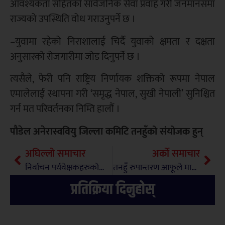
आवश्यकता सहितको सार्वजनिक सेवा प्रवाह गरी जनमानसमा
राज्यको उपस्थिति वोध गराउनुपर्ने छ ।
–युवामा रहेको निराशालाई चिर्दै युवाको क्षमता र दक्षता
अनुसारको रोजगारीमा जोड दिनुपर्ने छ ।
त्यसैले, फेरी पनि राष्ट्रिय निर्णायक शक्तिको रूपमा नेपाल
एमालेलाई स्थापना गरी ‘समृद्ध नेपाल, सुखी नेपाली’ सुनिश्चित
गर्न मत परिवर्तनका निम्ति हालौं ।
पौडेल अनेरास्ववियु जिल्ला कमिटि तनहुँको संयोजक हुन्
अघिल्लो समाचार
अर्को समाचार
निर्वाचन पर्यवेक्षकहरुकोलागि प्रशिक्षण सम्पन्न
तनहुँ रुपान्तरण आफूले मात्र गर्न सक्ने गोबिन्द भट्टराईको दाबी
प्रतिक्रिया दिनुहोस्