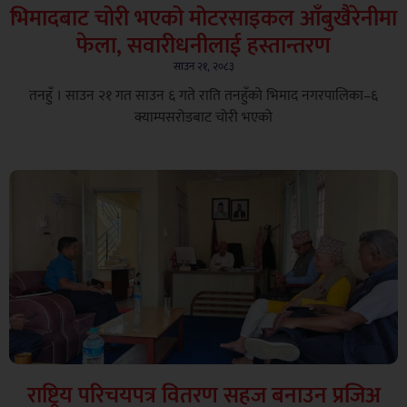
भिमादबाट चोरी भएको मोटरसाइकल आँबुखैरेनीमा
फेला, सवारीधनीलाई हस्तान्तरण
साउन २१, २०८३
तनहुँ । साउन २१ गत साउन ६ गते राति तनहुँको भिमाद नगरपालिका–६
क्याम्पसरोडबाट चोरी भएको
राष्ट्रिय परिचयपत्र वितरण सहज बनाउन प्रजिअ