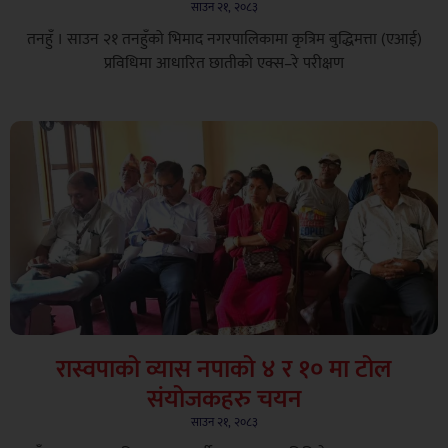
साउन २१, २०८३
तनहुँ । साउन २१ तनहुँको भिमाद नगरपालिकामा कृत्रिम बुद्धिमत्ता (एआई)
प्रविधिमा आधारित छातीको एक्स–रे परीक्षण
रास्वपाको व्यास नपाको ४ र १० मा टोल
संयोजकहरु चयन
साउन २१, २०८३