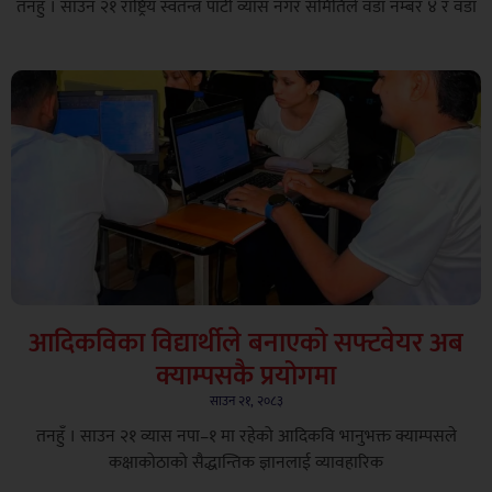
तनहुँ । साउन २१ राष्ट्रिय स्वतन्त्र पार्टी व्यास नगर समितिले वडा नम्बर ४ र वडा
आदिकविका विद्यार्थीले बनाएको सफ्टवेयर अब
क्याम्पसकै प्रयोगमा
साउन २१, २०८३
तनहुँ । साउन २१ ​व्यास नपा–१ मा रहेको आदिकवि भानुभक्त क्याम्पसले
कक्षाकोठाको सैद्धान्तिक ज्ञानलाई व्यावहारिक