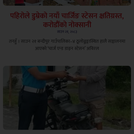
पहिरोले डुम्रेको नयाँ चार्जिङ स्टेसन क्षतिग्रस्त,
करोडौँको नोक्सानी
साउन २१, २०८३
तनहुँ । साउन २१ बन्दीपुर गाउँपालिका–४ ठूलोढुङ्गास्थित हालै सञ्चालनमा
आएको ‘चार्ज एन्ड डाइन स्टेसन’ अविरल