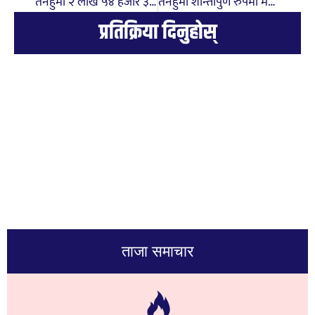
तनहुँमा २ लाख ५४ हजार ३९७ जना मतदाता र ३०९ मतदान केन्द्र
तनहुँमा शान्तीपुर्ण रुपमा मतदान सम्पन्न, तनहूँ जिल्लाभर ५१.७४ प्रतिशत मतदान
प्रतिक्रिया दिनुहोस्
ताजा समाचार