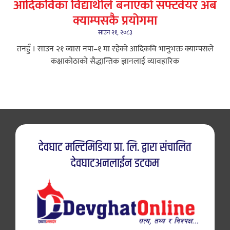
आदिकविका विद्यार्थीले बनाएको सफ्टवेयर अब
क्याम्पसकै प्रयोगमा
साउन २१, २०८३
तनहुँ । साउन २१ ​व्यास नपा–१ मा रहेको आदिकवि भानुभक्त क्याम्पसले
कक्षाकोठाको सैद्धान्तिक ज्ञानलाई व्यावहारिक
देवघाट मल्टिमिडिया प्रा. लि. द्वारा संचालित
देवघाटअनलाईन डटकम