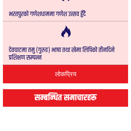
भरतपुरको गणेशधाममा गणेश उत्सव हुँदै
देवघाटमा तमु (गुरुङ) भाषा तथा खेमा लिपिको तीनदिने
प्रशिक्षण सम्पन्न
लोकप्रिय
सम्बन्धित समाचारहरू