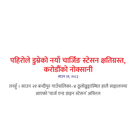
पहिरोले डुम्रेको नयाँ चार्जिङ स्टेसन क्षतिग्रस्त,
करोडौँको नोक्सानी
साउन २१, २०८३
तनहुँ । साउन २१ बन्दीपुर गाउँपालिका–४ ठूलोढुङ्गास्थित हालै सञ्चालनमा
आएको ‘चार्ज एन्ड डाइन स्टेसन’ अविरल