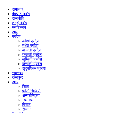
समाचार
देवघाट विशेष
राजनीति
तनहुँ विशेष
मनोरञ्जन
अर्थ
प्रदेश
कोशी प्रदेश
मधेश प्रदेश
बाग्मती प्रदेश
गण्डकी प्रदेश
लुम्बिनी प्रदेश
कर्णाली प्रदेश
सुदुर्पश्चिम प्रदेश
स्वास्थ्य
खेलकुद
अन्य
शिक्षा
फोटो/भिडियो
अन्तर्राष्ट्रिय
गफगाफ
विचार
रोचक