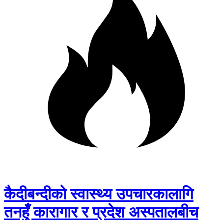
कैदीबन्दीको स्वास्थ्य उपचारकालागि
तनहुँ कारागार र प्रदेश अस्पतालबीच