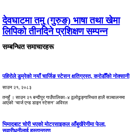
देवघाटमा तमु (गुरुङ) भाषा तथा खेमा
लिपिको तीनदिने प्रशिक्षण सम्पन्न
सम्बन्धित समाचारहरू
पहिरोले डुम्रेको नयाँ चार्जिङ स्टेसन क्षतिग्रस्त, करोडौँको नोक्सानी
साउन २१, २०८३
तनहुँ । साउन २१ बन्दीपुर गाउँपालिका–४ ठूलोढुङ्गास्थित हालै सञ्चालनमा
आएको ‘चार्ज एन्ड डाइन स्टेसन’ अविरल
भिमादबाट चोरी भएको मोटरसाइकल आँबुखैरेनीमा फेला,
सवारीधनीलाई हस्तान्तरण