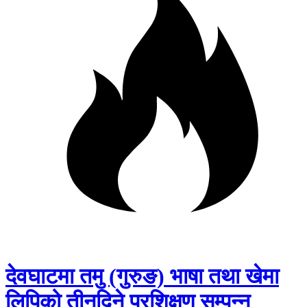
देवघाटमा तमु (गुरुङ) भाषा तथा खेमा
लिपिको तीनदिने प्रशिक्षण सम्पन्न