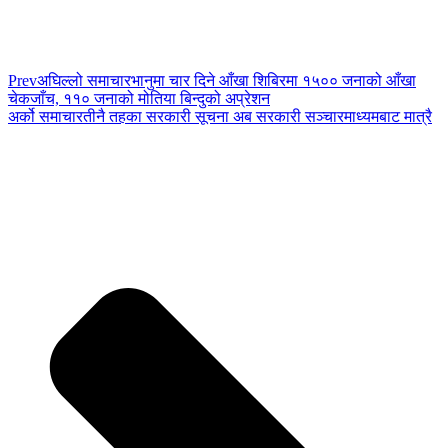
Prev
अघिल्लो समाचार
भानुमा चार दिने आँखा शिबिरमा १५०० जनाको आँखा
चेकजाँच, ११० जनाको मोतिया बिन्दुको अप्रेशन
अर्को समाचार
तीनै तहका सरकारी सूचना अब सरकारी सञ्चारमाध्यमबाट मात्रै