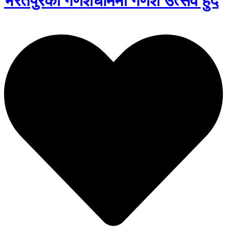
भरतपुरको गणेशधाममा गणेश उत्सव हुँदै