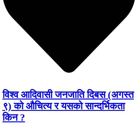
विश्व आदिवासी जनजाति दिबस (अगस्त
९) को औचित्य र यसको सान्दर्भिकता
किन ?