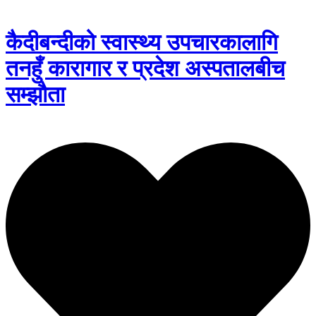
कैदीबन्दीको स्वास्थ्य उपचारकालागि
तनहुँ कारागार र प्रदेश अस्पतालबीच
सम्झौता