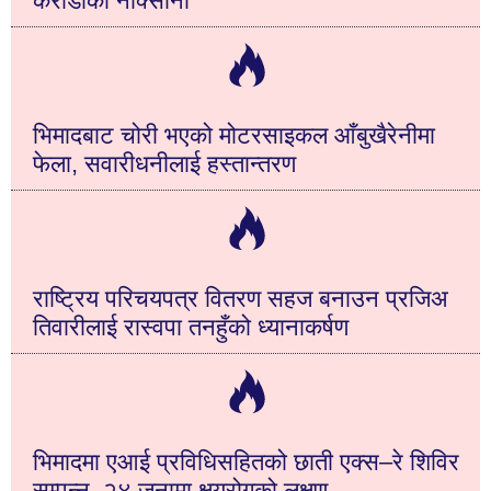
करोडौँको नोक्सानी
भिमादबाट चोरी भएको मोटरसाइकल आँबुखैरेनीमा
फेला, सवारीधनीलाई हस्तान्तरण
राष्ट्रिय परिचयपत्र वितरण सहज बनाउन प्रजिअ
तिवारीलाई रास्वपा तनहुँको ध्यानाकर्षण
भिमादमा एआई प्रविधिसहितको छाती एक्स–रे शिविर
सम्पन्न, २४ जनामा क्षयरोगको लक्षण