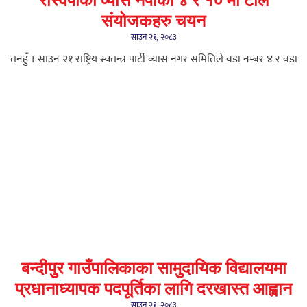
रास्वपाको व्यास नपाको ४ र १० मा टोल
संयोजकहरु चयन
साउन २१, २०८३
तनहुँ । साउन २१ राष्ट्रिय स्वतन्त्र पार्टी व्यास नगर समितिले वडा नम्बर ४ र वडा
बन्दीपुर गाउँपालिकाका सामुदायिक विद्यालयमा
प्रधानाध्यापक पदपूर्तिका लागि दरखास्त आह्वान
साउन २१, २०८३