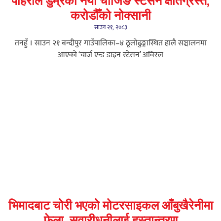
पहिरोले डुम्रेको नयाँ चार्जिङ स्टेसन क्षतिग्रस्त,
करोडौँको नोक्सानी
साउन २१, २०८३
तनहुँ । साउन २१ बन्दीपुर गाउँपालिका–४ ठूलोढुङ्गास्थित हालै सञ्चालनमा
आएको ‘चार्ज एन्ड डाइन स्टेसन’ अविरल
भिमादबाट चोरी भएको मोटरसाइकल आँबुखैरेनीमा
फेला, सवारीधनीलाई हस्तान्तरण