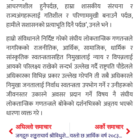
आचरणशील हुनैपर्दछ, हाम्रा शासकीय संरचना र
राज्यअंगहरूलाई गतिशील र परिणाममुखी बनाउनै पर्दछ,
हामीले सशासनको प्रत्याभूति दिनै पर्दछ’, उनले भने ।
हाम्रो संविधानले निर्दिष्ट गरेको संघीय लोकतान्त्रिक गणतन्त्रले
नागरिकको राजनीतिक, आर्थिक, सामाजिक, धार्मिक र
सांस्कृतिक स्वतन्त्रतासहित निमुखालाई न्याय र विपन्नलाई
आयको परिलक्ष्य राखेको सन्दर्भ उल्लेख गर्दै राष्ट्रपति पौडेलले
अधिकारका विभिन्न प्रकार उल्लेख गरेपनि ती सबै अधिकारले
निमुखा जनतालाई निर्वाध स्वतन्त्रता उपभोग गर्ने र उनीहरूको
जीवनस्तर उकास्ने अवसर प्रदान गर्ने विषय नै संघीय
लोकतान्त्रिक गणतन्त्रले बोकेको दर्शनभित्रको अन्र्तय भएको
धारणा व्यक्त गरे ।
अघिल्लो समाचार
अर्को समाचार
जगद्गुरु शङ्कराचार्य श्रीविधुशेखर भारती देवघाटमा (फोटो फिचर)
यस्तो छ आर्थिक वर्ष २०८३/०८४ को बजेट, बजेटको आकार २१ खर्ब २४ अर्ब ३४ करोड