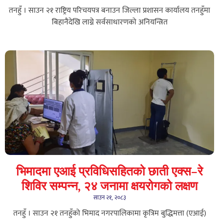
तनहुँ । साउन २१ राष्ट्रिय परिचयपत्र बनाउन जिल्ला प्रशासन कार्यालय तनहुँमा
बिहानैदेखि लाग्ने सर्वसाधारणको अनियन्त्रित
भिमादमा एआई प्रविधिसहितको छाती एक्स–रे
शिविर सम्पन्न, २४ जनामा क्षयरोगको लक्षण
साउन २१, २०८३
तनहुँ । साउन २१ तनहुँको भिमाद नगरपालिकामा कृत्रिम बुद्धिमत्ता (एआई)