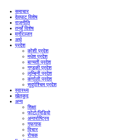
समाचार
देवघाट विशेष
राजनीति
तनहुँ विशेष
मनोरञ्जन
अर्थ
प्रदेश
कोशी प्रदेश
मधेश प्रदेश
बाग्मती प्रदेश
गण्डकी प्रदेश
लुम्बिनी प्रदेश
कर्णाली प्रदेश
सुदुर्पश्चिम प्रदेश
स्वास्थ्य
खेलकुद
अन्य
शिक्षा
फोटो/भिडियो
अन्तर्राष्ट्रिय
गफगाफ
विचार
रोचक