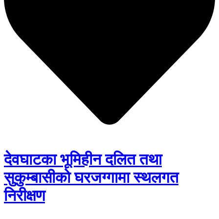
देवघाटका भूमिहीन दलित तथा
सुकुम्बासीको घरजग्गामा स्थलगत
निरीक्षण