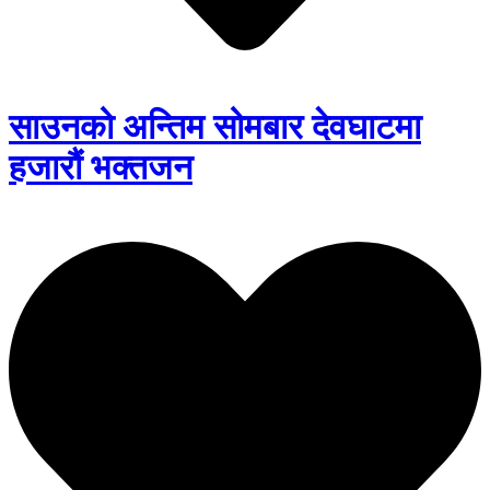
साउनको अन्तिम सोमबार देवघाटमा
हजारौं भक्तजन