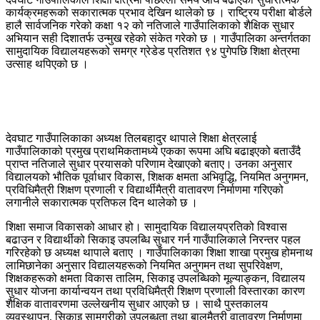
कार्यक्रमहरूको सकारात्मक प्रभाव देखिन थालेको छ । राष्ट्रिय परीक्षा बोर्डले
हालै सार्वजनिक गरेको कक्षा १२ को नतिजाले गाउँपालिकाको शैक्षिक सुधार
अभियान सही दिशातर्फ उन्मुख रहेको संकेत गरेको छ । गाउँपालिका अन्तर्गतका
सामुदायिक विद्यालयहरूको समग्र ग्रेडेड प्रतिशत ९४ पुगेपछि शिक्षा क्षेत्रमा
उत्साह थपिएको छ ।
देवघाट गाउँपालिकाका अध्यक्ष तिलबहादुर थापाले शिक्षा क्षेत्रलाई
गाउँपालिकाको प्रमुख प्राथमिकतामध्ये एकका रूपमा अघि बढाइएको बताउँदै
प्राप्त नतिजाले सुधार प्रयासको परिणाम देखाएको बताए। उनका अनुसार
विद्यालयको भौतिक पूर्वाधार विकास, शिक्षक क्षमता अभिवृद्धि, नियमित अनुगमन,
प्रविधिमैत्री शिक्षण प्रणाली र विद्यार्थीमैत्री वातावरण निर्माणमा गरिएको
लगानीले सकारात्मक प्रतिफल दिन थालेको छ ।
शिक्षा समाज विकासको आधार हो। सामुदायिक विद्यालयप्रतिको विश्वास
बढाउन र विद्यार्थीको सिकाइ उपलब्धि सुधार गर्न गाउँपालिकाले निरन्तर पहल
गरिरहेको छ अध्यक्ष थापाले बताए । गाउँपालिकाका शिक्षा शाखा प्रमुख होमनाथ
लामिछानेका अनुसार विद्यालयहरूको नियमित अनुगमन तथा सुपरिवेक्षण,
शिक्षकहरूको क्षमता विकास तालिम, सिकाइ उपलब्धिको मूल्याङ्कन, विद्यालय
सुधार योजना कार्यान्वयन तथा प्रविधिमैत्री शिक्षण प्रणाली विस्तारका कारण
शैक्षिक वातावरणमा उल्लेखनीय सुधार आएको छ । साथै पुस्तकालय
व्यवस्थापन, सिकाइ सामग्रीको उपलब्धता तथा बालमैत्री वातावरण निर्माणमा