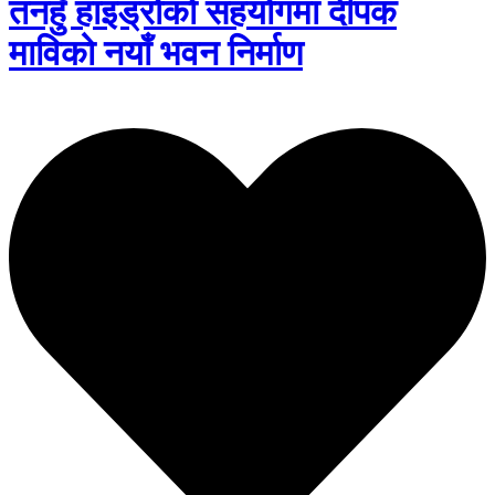
तनहुँ हाइड्रोको सहयोगमा दीपक
माविको नयाँ भवन निर्माण