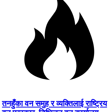
तनहुँका वन समुह र व्यक्तिलाई राष्ट्रिय