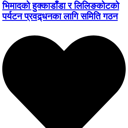
भिमादको हुक्काडाँडा र लिलिङकोटको
पर्यटन प्रवद्र्धनका लागि समिति गठन